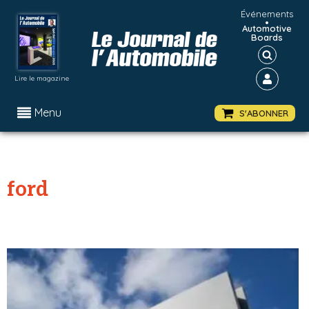
Événements
•
Automotive
Boards
Lire le magazine
Menu
S'ABONNER
ford