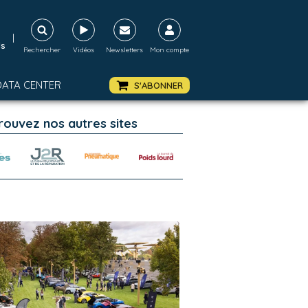
|
ds
Rechercher
Vidéos
Newsletters
Mon compte
DATA CENTER
S'ABONNER
rouvez nos autres sites