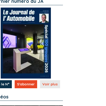
rnier numéro du JA
 le N°
S'abonner
Voir plus
déos