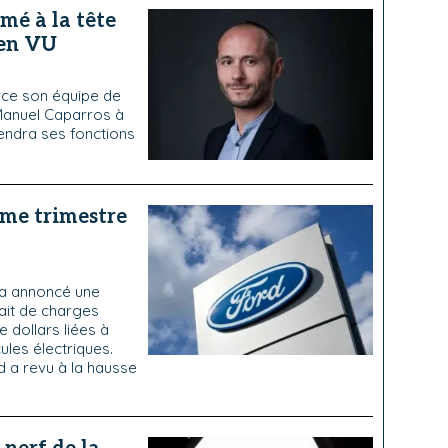
é à la tête
gen VU
rce son équipe de
Manuel Caparros à
rendra ses fonctions
ème trimestre
 a annoncé une
ait de charges
e dollars liées à
les électriques.
d a revu à la hausse