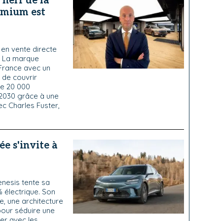
 nerf de la
emium est
en vente directe
. La marque
France avec un
 de couvrir
 de 20 000
 2030 grâce à une
c Charles Fuster,
ée s'invite à
nesis tente sa
 électrique. Son
e, une architecture
pour séduire une
ser avec les