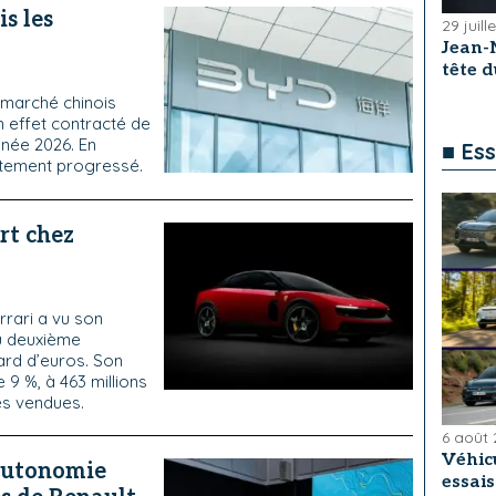
s les
29 juill
Jean-
tête 
e marché chinois
en effet contracté de
nnée 2026. En
■ Ess
ortement progressé.
rt chez
rrari a vu son
au deuxième
iard d’euros. Son
9 %, à 463 millions
es vendues.
6 août
Véhicu
’autonomie
essai