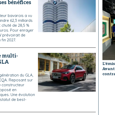
ses bénéfices
teur bavarois a vu
ndre 62,3 milliards
t chuté de 28,5 %
euros. Pour enrayer
 prévoirait de
 fin 2027.
 multi-
 GLA
L'émis
Avant
contra
génération du GLA,
l’EQA. Reposant sur
u constructeur
roposé en
iques. Une évolution
 statut de best-