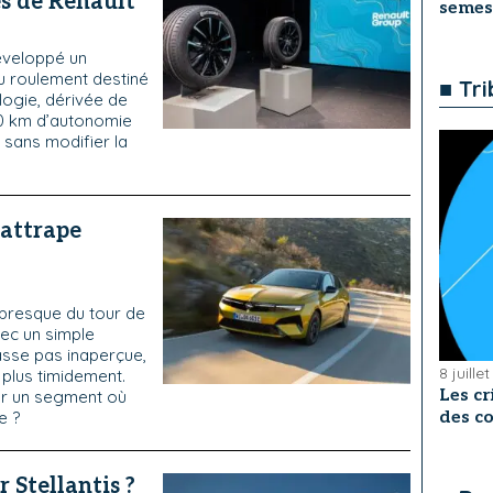
es de Renault
semes
développé un
u roulement destiné
■ Tr
logie, dérivée de
 30 km d’autonomie
 sans modifier la
'attrape
t presque du tour de
vec un simple
asse pas inaperçue,
8 juille
 plus timidement.
Les cr
sur un segment où
des co
e ?
r Stellantis ?