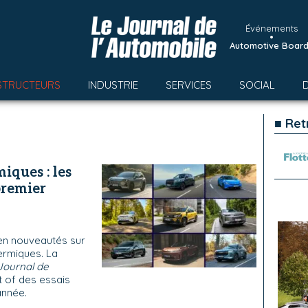
Événements
•
Automotive Boar
STRUCTEURS
INDUSTRIE
SERVICES
SOCIAL
■ Ret
iques : les
premier
en nouveautés sur
ermiques. La
Journal de
 of des essais
année.