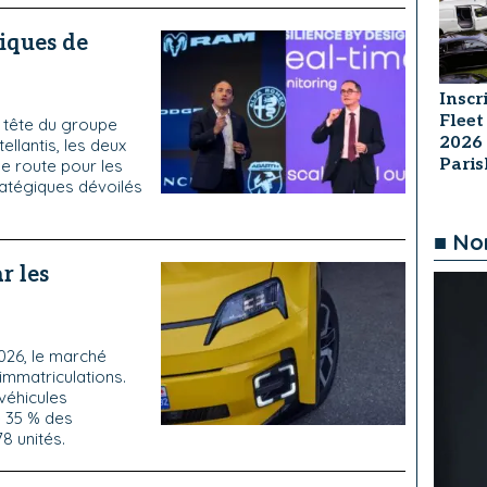
giques de
Inscr
Fleet
a tête du groupe
2026
ellantis, les deux
Pari
de route pour les
ratégiques dévoilés
■ No
r les
2026, le marché
immatriculations.
véhicules
é 35 % des
8 unités.