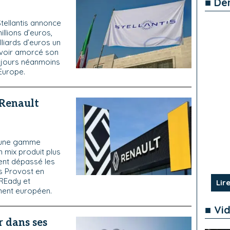
■ De
tellantis annonce
llions d’euros,
liards d’euros un
 avoir amorcé son
oujours néanmoins
Europe.
 Renault
s, une gamme
n mix produit plus
ent dépassé les
s Provost en
uREady et
Lire
ment européen.
■ Vi
 dans ses