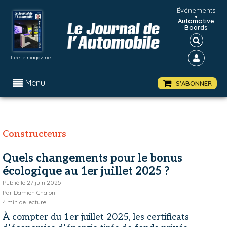
Événements
•
Automotive
Boards
Lire le magazine
Menu
S'ABONNER
Constructeurs
Quels changements pour le bonus
écologique au 1er juillet 2025 ?
Publié le
27 juin 2025
Par
Damien Chalon
4
min de lecture
À compter du 1er juillet 2025, les certificats