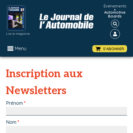
Événements
•
Automotive
Boards
Lire le magazine
Menu
S'ABONNER
Inscription aux
Newsletters
Prénom
*
Nom
*