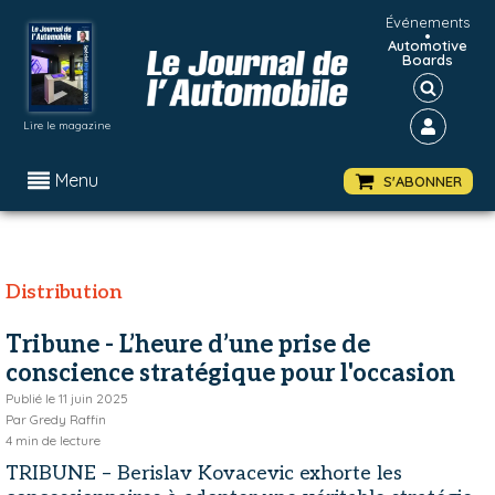
Événements
•
Automotive
Boards
Lire le magazine
Menu
S'ABONNER
Distribution
Tribune - L’heure d’une prise de
conscience stratégique pour l'occasion
Publié le
11 juin 2025
Par
Gredy Raffin
4
min de lecture
TRIBUNE – Berislav Kovacevic exhorte les