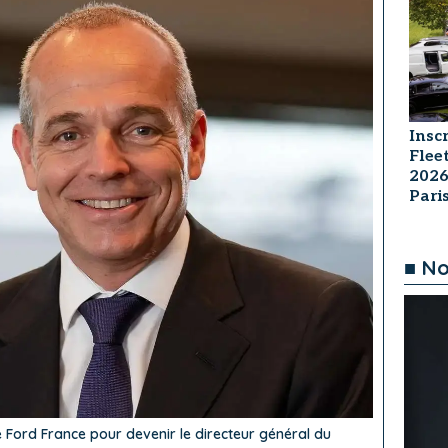
Insc
Flee
2026
Par
■ No
e Ford France pour devenir le directeur général du