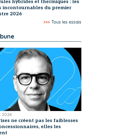
ules hybrides et thermiques : les
s incontournables du premier
stre 2026
>>>
Tous les essais
ibune
et 2026
rises ne créent pas les faiblesses
oncessionnaires, elles les
ent