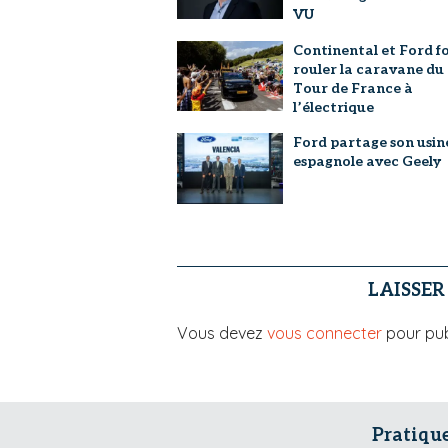
VU
Continental et Ford f
rouler la caravane du
Tour de France à
l’électrique
Ford partage son usin
espagnole avec Geely
LAISSE
Vous devez
vous connecter
pour pub
Pratiqu