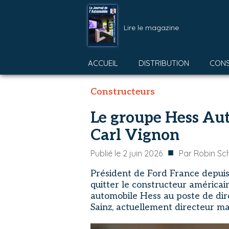
Lire le magazine
ACCUEIL
DISTRIBUTION
CON
Constructeurs
Le groupe Hess Aut
Carl Vignon
■
Publié le
2 juin 2026
Par
Robin Sc
Président de Ford France depui
quitter le constructeur américai
automobile Hess au poste de dire
Sainz, actuellement directeur m