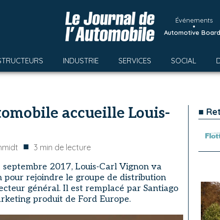
Événements
•
Automotive Boar
STRUCTEURS
INDUSTRIE
SERVICES
SOCIAL
omobile accueille Louis-
■ Re
■
hmidt
3
min de lecture
s septembre 2017, Louis-Carl Vignon va
n pour rejoindre le groupe de distribution
cteur général. Il est remplacé par Santiago
arketing produit de Ford Europe.