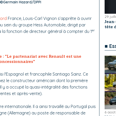
e. ©Germain Hazard/DPPI
29 juil
ord
France, Louis-Carl Vignon s’apprête à ouvrir
Jean
u sein du groupe Hess Automobile, dirigé par
tête
er
 la fonction de directeur général à compter du 1
■ Es
 : "Le partenariat avec Renault est une
oncessionnaires"
si l'Espagnol et francophile Santiago Sainz. Ce
hez le constructeur américain dont la première
 Il y a occupé la quasi-intégralité des fonctions
ventes et après-vente).
re internationale. Il a ainsi travaillé au Portugal puis
6 août
ogne (Allemagne) au poste de responsable de