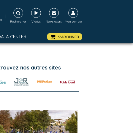
|
ds
Rechercher
Vidéos
Newsletters
Mon compte
DATA CENTER
S'ABONNER
trouvez nos autres sites