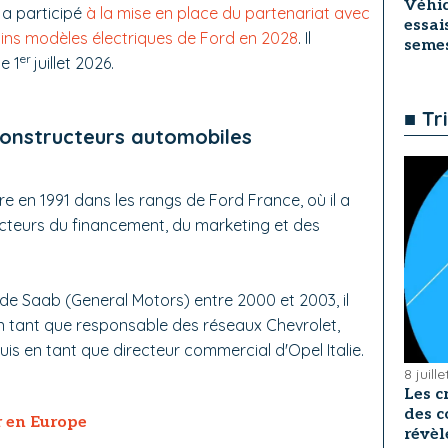
Véhic
 a participé
à la mise en place du partenariat avec
essai
ains modèles électriques de Ford en 2028
. Il
seme
er
e 1
juillet 2026.
■ Tr
constructeurs automobiles
e en 1991 dans les rangs de Ford France, où il a
cteurs du financement, du marketing et des
e Saab (General Motors) entre 2000 et 2003, il
e en tant que responsable des réseaux Chevrolet,
is en tant que directeur commercial d'Opel Italie.
8 juill
Les c
des c
 en Europe
révèl