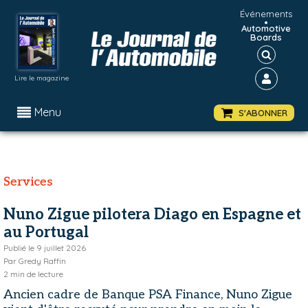
Événements
•
Automotive
Boards
Lire le magazine
Menu
S'ABONNER
Services
Nuno Zigue pilotera Diago en Espagne et
au Portugal
Publié le
9 juillet 2026
Par
Gredy Raffin
2
min de lecture
Ancien cadre de Banque PSA Finance, Nuno Zigue