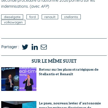
seconde procédure à l'automne 2026 portera sur les
indemnisations. (avec
AFP
)
dieselgate
ford
renault
stellantis
volkswagen
Partager :
SUR LE MÊME SUJET
Retour sur les plans stratégiques de
Stellantis et Renault
Le pneu, nouveau levier d’autonomie
pour les voitures électriques de