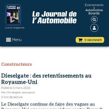
Événements
•
Automotive
Boards
Lire le magazine
Menu
S'ABONNER
Constructeurs
Dieselgate : des retentissements au
Royaume-Uni
Publié le
2 mars 2026
Par
Christophe Jaussaud
2
min de lecture
Le Dieselgate continue de faire des vagues au