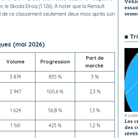
Véhic
 le Skoda Elroq (1 126). À noter que la Renault
essai
ied de ce classement seulement deux mois après son
seme
■ Tr
ques (mai 2026)
Part de
Volume
Progression
marché
3 874
835 %
3 %
2 947
100,6 %
2,3 %
1 624
56,8 %
1,3 %
8 juill
Les c
1 561
423 %
1,2 %
des c
révèl