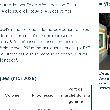
■ Vi
matriculations. En deuxième position, Tesla
À elle seule, elle couvre 14 % des ventes
3 349 immatriculations, la marque au lion fait plus
cipal concurrent. L'électrique représente
ions. Si l'on dépasse ce classement des dix
e
1
place avec 992 immatriculations, tandis que BYD
ue Citroën est la seule marque de ce top 10 à voir
le négatif.
L'émi
ques (mai 2026)
Avant
contr
strat
Part de
Volume
Progression
marché dans la
gamme