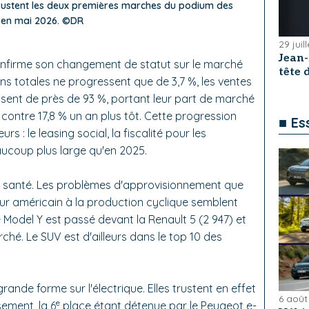
 trustent les deux premières marches du podium des
e en mai 2026. ©DR
29 juil
Jean
confirme son changement de statut sur le marché
tête
ons totales ne progressent que de 3,7 %, les ventes
sent de près de 93 %, portant leur part de marché
contre 17,8 % un an plus tôt. Cette progression
■ Es
s : le leasing social, la fiscalité pour les
aucoup plus large qu'en 2025.
ne santé. Les problèmes d'approvisionnement que
ur américain à la production cyclique semblent
le Model Y est passé devant la Renault 5 (2 947) et
rché. Le SUV est d'ailleurs dans le top 10 des
rande forme sur l'électrique. Elles trustent en effet
6 août
e
sement, la 6
place étant détenue par le Peugeot e-