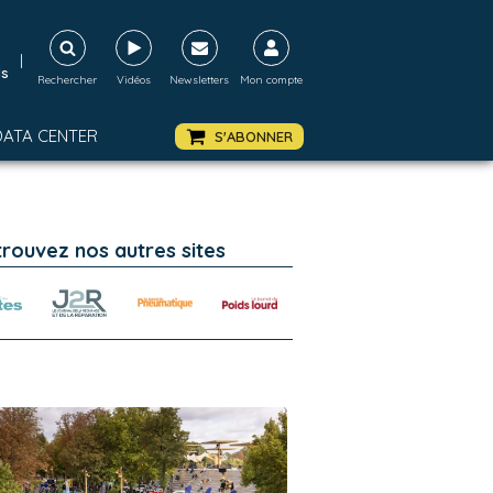
|
ds
Rechercher
Vidéos
Newsletters
Mon compte
DATA CENTER
S'ABONNER
trouvez nos autres sites