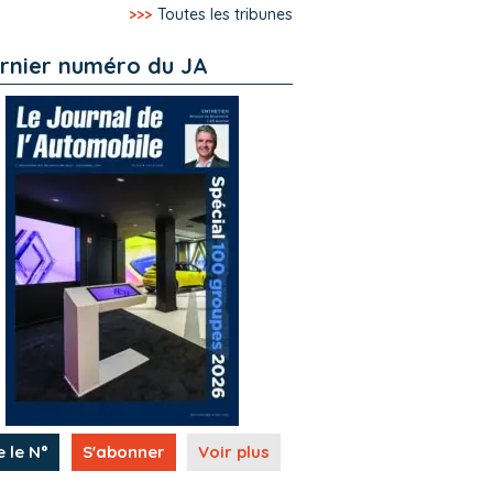
>>>
Toutes les tribunes
rnier numéro du JA
e le N°
S'abonner
Voir plus