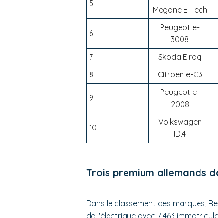
5
Megane E-Tech
Peugeot e-
6
3008
7
Skoda Elroq
8
Citroën ë-C3
Peugeot e-
9
2008
Volkswagen
10
ID.4
Trois premium allemands d
Dans le classement des marques, Ren
de l'électrique avec 7 463 immatricul