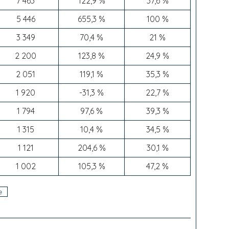
7 463
122,9 %
37,6 %
5 446
655,3 %
100 %
3 349
70,4 %
21 %
2 200
123,8 %
24,9 %
2 051
119,1 %
35,3 %
1 920
-31,3 %
22,7 %
1 794
97,6 %
39,3 %
1 315
10,4 %
34,5 %
1 121
204,6 %
30,1 %
1 002
105,3 %
47,2 %
e