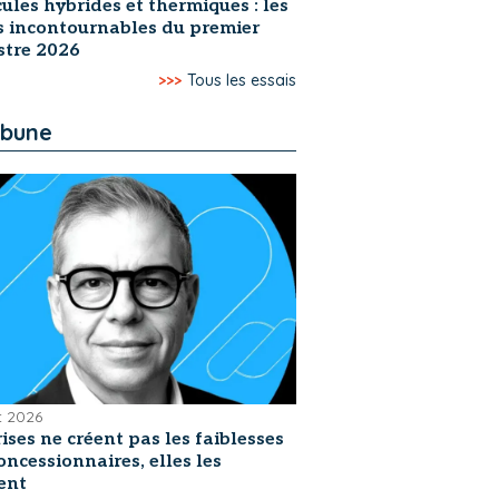
ules hybrides et thermiques : les
s incontournables du premier
stre 2026
>>>
Tous les essais
ibune
et 2026
rises ne créent pas les faiblesses
oncessionnaires, elles les
ent