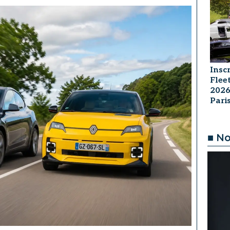
Insc
Flee
2026
Par
■ No