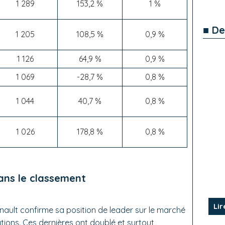
1 289
153,2 %
1 %
■ De
1 205
108,5 %
0,9 %
1 126
64,9 %
0,9 %
1 069
-28,7 %
0,8 %
1 044
40,7 %
0,8 %
1 026
178,8 %
0,8 %
ans le classement
Lir
ault confirme sa position de leader sur le marché
ations. Ces dernières ont doublé et surtout,