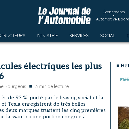
Événements
•
Automotive Boar
STRUCTEURS
INDUSTRIE
SERVICES
SOCIAL
ules électriques les plus
■ Re
6
■
he Bourgeois
3
min de lecture
 de 93 %, porté par le leasing social et la
t et Tesla enregistrent de très belles
Ces deux marques trustent les cinq premières
ne laissant qu'une portion congrue à