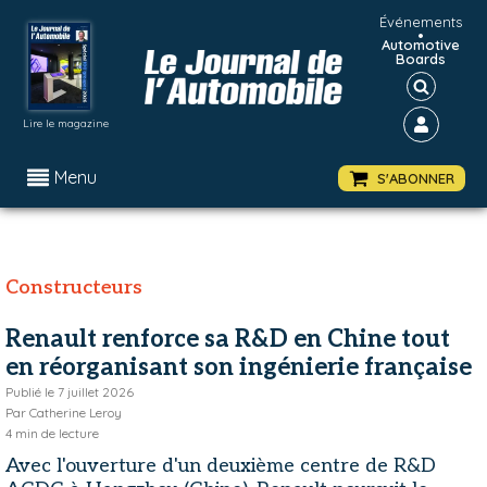
Événements
•
Automotive
Boards
Lire le magazine
Menu
S'ABONNER
Constructeurs
Renault renforce sa R&D en Chine tout
en réorganisant son ingénierie française
Publié le
7 juillet 2026
Par
Catherine Leroy
4
min de lecture
Avec l'ouverture d'un deuxième centre de R&D