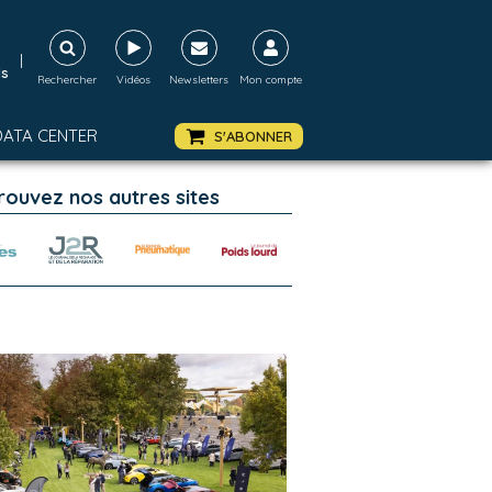
|
ds
Rechercher
Vidéos
Newsletters
Mon compte
DATA CENTER
S'ABONNER
rouvez nos autres sites