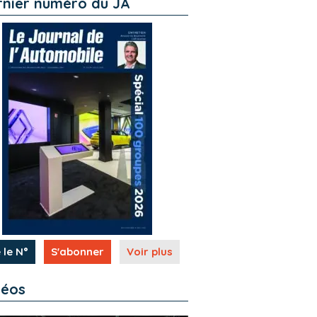
rnier numéro du JA
 le N°
S'abonner
Voir plus
déos