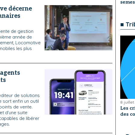
semes
ive décerne
nnaires
■ Tr
igente de gestion
quième année de
énement, Locomotive
mobiles les plus
'agents
ts
éditeur de solutions
 sort enfin un outil
8 juille
points de vente.
Les cr
et d'une suite
des co
capables de libérer
ages.