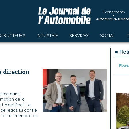
Événements
•
Automotive Boar
STRUCTEURS
INDUSTRIE
SERVICES
SOCIAL
■ Ret
 direction
ience dans
rmation de la
int MeetDeal. La
de leads lui confie
n fait un membre du