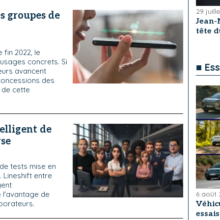
29 juill
es groupes de
Jean-
tête 
 fin 2022, le
usages concrets. Si
■ Ess
teurs avancent
 concessions des
l de cette
elligent de
rse
de tests mise en
 Lineshift entre
gent
e l'avantage de
6 août
aborateurs.
Véhicu
essai