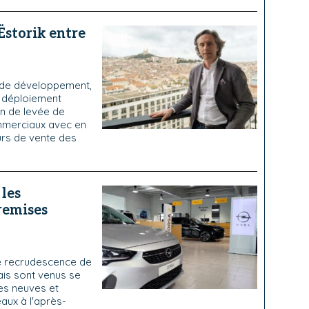
 Ëstorik entre
 de développement,
n déploiement
on de levée de
mmerciaux avec en
ours de vente des
 les
 remises
e recrudescence de
ais sont venus se
es neuves et
aux à l'après-