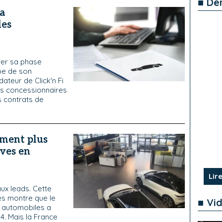
■ De
sa
des
ever sa phase
pe de son
teur de Click'n Fi
les concessionnaires
s contrats de
iment plus
uves en
Lire
ux leads. Cette
s montre que le
■ Vi
 automobiles a
. Mais la France