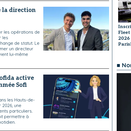
la direction
Inscr
er les opérations de
Fleet
r les
2026
hange de statut. Le
Pari
mer un directeur
vient lui-même
■ No
Sofida active
ommée Sofi
dans les Hauts-de-
r 2026, une
nts particuliers.
oit permettre à
otidien.