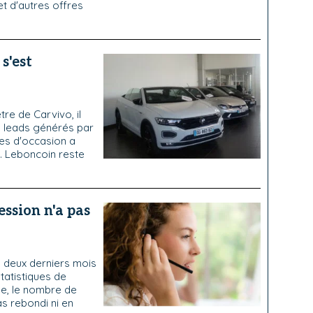
 et d'autres offres
s'est
re de Carvivo, il
s leads générés par
res d'occasion a
. Leboncoin reste
ssion n'a pas
es deux derniers mois
statistiques de
le, le nombre de
s rebondi ni en