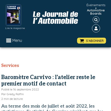
Événements
•
Automotive
Boards
Lire le magazine
Menu
S'ABONNER
Services
Baromètre Carvivo : l'atelier reste le
premier motif de contact
Publié le
16 septembre 2022
Par
Gredy Raffin
2
min de lecture
Au terme des mois de juillet et août 2022, les