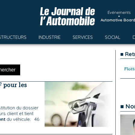
Événements
•
Automotive Boar
STRUCTEURS
INDUSTRIE
SERVICES
SOCIAL
■ Ret
 pour les
■ No
stitution du dossier
 client et tient
ent
du véhicule. 46