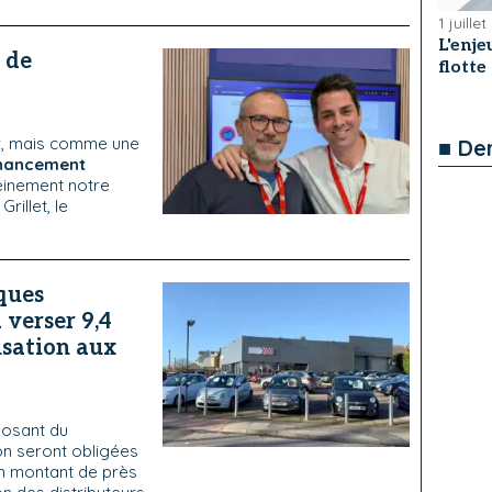
1 juille
L'enje
 de
flotte
er, mais comme une
■ De
inancement
einement notre
rillet, le
ques
verser 9,4
isation aux
osant du
n seront obligées
un montant de près