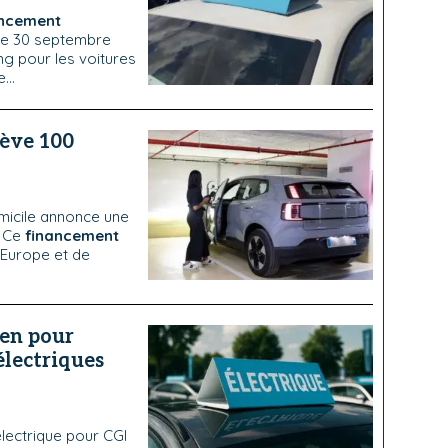
ancement
 le 30 septembre
ng pour les voitures
...
lève 100
omicile annonce une
. Ce
financement
'Europe et de
ven pour
électriques
électrique pour CGI