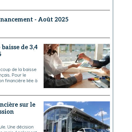
financement - Août 2025
baisse de 3,4
5
coup de la baisse
çais. Pour le
n financière liée à
cière sur le
ssion
cule. Une décision