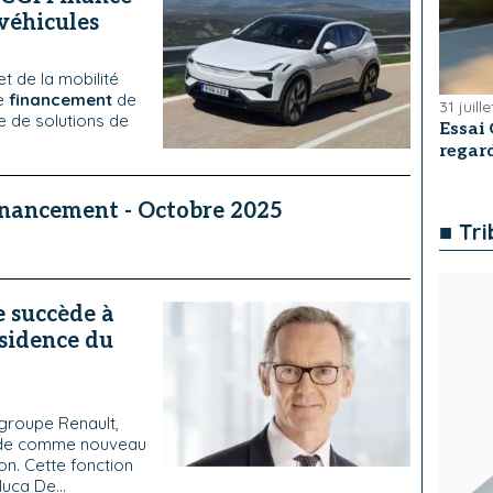
véhicules
t de la mobilité
le
financement
de
31 juill
e de solutions de
Essai 
regar
inancement - Octobre 2025
■ Tr
e succède à
ésidence du
groupe Renault,
aude comme nouveau
on. Cette fonction
uca De...