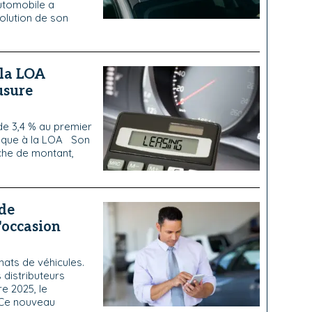
tomobile a
volution de son
 la LOA
usure
e 3,4 % au premier
fique à la LOA Son
nche de montant,
 de
'occasion
ats de véhicules.
s distributeurs
re 2025, le
 Ce nouveau