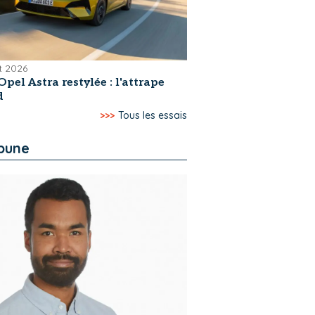
et 2026
Opel Astra restylée : l'attrape
d
>>>
Tous les essais
ibune