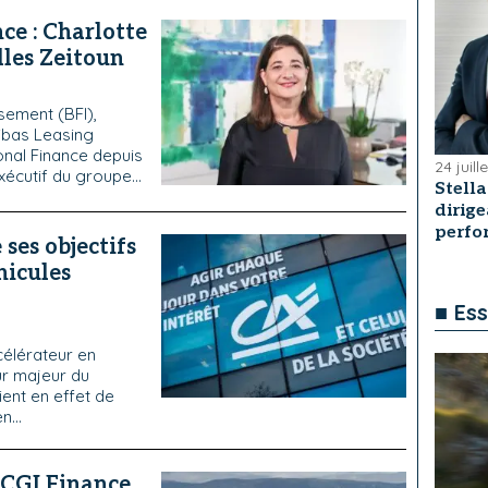
ce : Charlotte
lles Zeitoun
sement (BFI),
ribas Leasing
onal Finance depuis
24 juill
écutif du groupe...
Stell
dirige
perf
ses objectifs
hicules
■ Ess
célérateur en
ur majeur du
ent en effet de
...
t CGI Finance