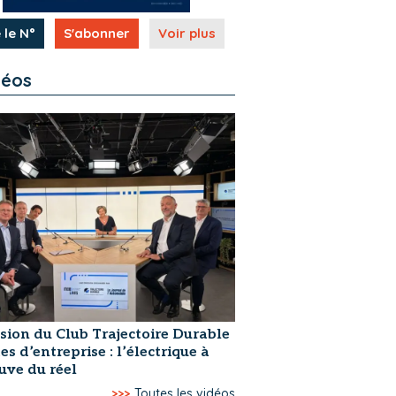
 le N°
S'abonner
Voir plus
déos
sion du Club Trajectoire Durable
tes d’entreprise : l’électrique à
uve du réel
>>>
Toutes les vidéos