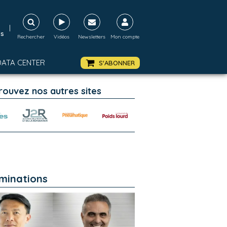
|
ds
Rechercher
Vidéos
Newsletters
Mon compte
DATA CENTER
S'ABONNER
rouvez nos autres sites
minations