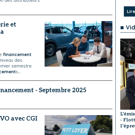
on des distributeurs
Lire
rie et
■ Vi
la
le
financement
 niveau des
remier semestre
ncement
s...
financement - Septembre 2025
L'émis
 VO avec CGI
- Flot
l’épre