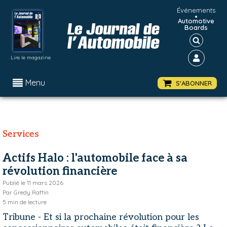
Événements
•
Automotive
Boards
Lire le magazine
Menu
S'ABONNER
Services
Actifs Halo : l'automobile face à sa
révolution financière
Publié le
11 mars 2026
Par
Gredy Raffin
5
min de lecture
Tribune - Et si la prochaine révolution pour les