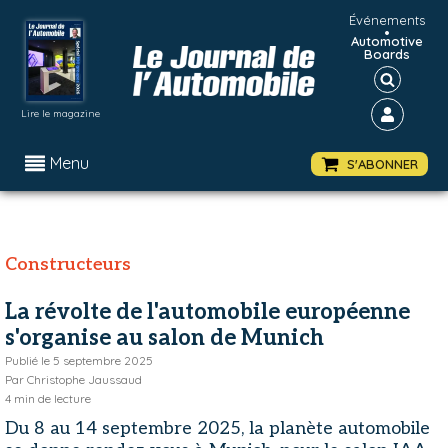
Événements
•
Automotive
Boards
Lire le magazine
Menu
S'ABONNER
Constructeurs
La révolte de l'automobile européenne
s'organise au salon de Munich
Publié le
5 septembre 2025
Par
Christophe Jaussaud
4
min de lecture
Du 8 au 14 septembre 2025, la planète automobile