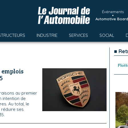
Événements
•
Automotive Boar
STRUCTEURS
INDUSTRIE
SERVICES
SOCIAL
■ Ret
 emplois
5
vraisons au premier
 intention de
s. Au total, le
 réduire ses
35.