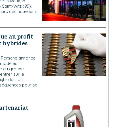
e travaux, la
Saint-Witz (95),
leurs des nouveaux
que au profit
t hybrides
, Porsche annonce
s modèles
ale du groupe
ntrer sur le
hybrides. Un
nséquences pour sa
partenariat