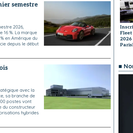
mier semestre
mestre 2026,
Inscr
e 16 %. La marque
Fleet
3 % en Amérique du
2026
cie depuis le début
Pari
■ No
ois
ratégique avec la
rce, sa branche de
500 postes vont
e du constructeur
torisations hybrides