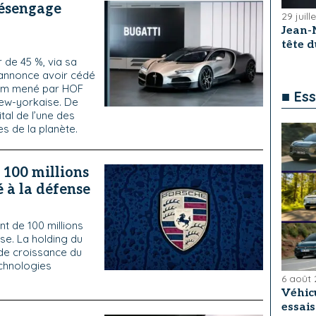
désengage
29 juill
Jean-
tête 
 de 45 %, via sa
 annonce avoir cédé
tium mené par HOF
■ Ess
new-yorkaise. De
al de l’une des
s de la planète.
 100 millions
 à la défense
t de 100 millions
se. La holding du
 de croissance du
chnologies
6 août
Véhicu
essai