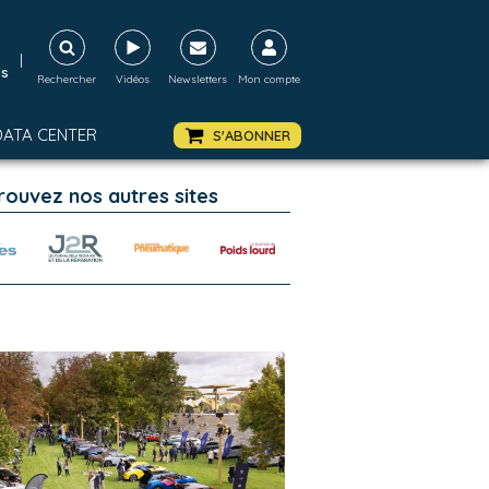
|
ds
Rechercher
Vidéos
Newsletters
Mon compte
DATA CENTER
S'ABONNER
rouvez nos autres sites