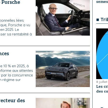
 Porsche
semes
■ Tr
onnelles liées
ique, Porsche a vu
 en 2025. Le
er sa rentabilité à
nces
e 10 % en 2025, à
onforme aux attentes
 par la concurrence
en régime sur
8 juille
Les cr
des co
ecteur des