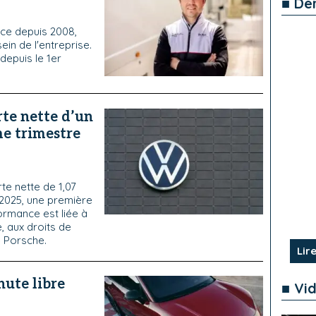
■ De
ce depuis 2008,
in de l'entreprise.
depuis le 1er
te nette d’un
me trimestre
e nette de 1,07
 2025, une première
ormance est liée à
, aux droits de
e Porsche.
Lire
hute libre
■ Vi