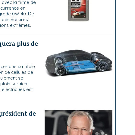
 avec la firme de
oncurrence en
 grade 0W-40. De
e des voitures
tions extrêmes.
iquera plus de
er que sa filiale
on de cellules de
seulement se
plois seraient
 électriques est
président de