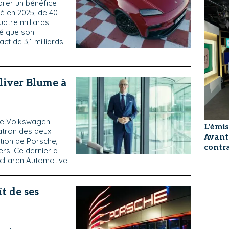
iler un bénéfice
té en 2025, de 40
quatre milliards
é que son
ct de 3,1 milliards
liver Blume à
ère Volkswagen
L'émis
patron des deux
Avant
ection de Porsche,
contra
ers. Ce dernier a
cLaren Automotive.
t de ses