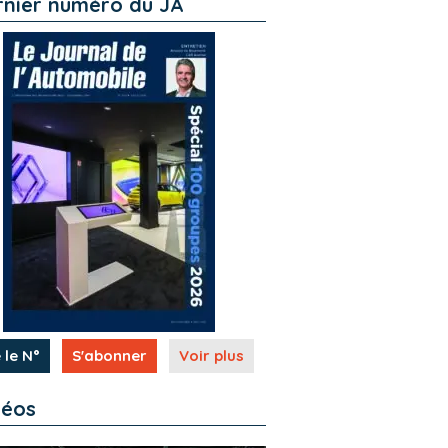
rnier numéro du JA
 le N°
S'abonner
Voir plus
déos