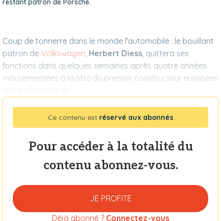
restant patron de Porsche.
Coup de tonnerre dans le monde l'automobile : le bouillant
patron de
Volkswagen
,
Herbert Diess
, quittera ses
fonctions dans quelques semaines après quatre années
mouvementées à la tête du premier constructeur européen
entre cicatrices du
Ce contenu est
réservé aux abonnés
Pour accéder à la totalité du
contenu abonnez-vous.
JE PROFITE
Déjà abonné ?
Connectez-vous