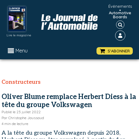
Événements
•
Automotive
Boards
Lire le magazine
Menu
S'ABONNER
Constructeurs
Oliver Blume remplace Herbert Diess à la
tête du groupe Volkswagen
Publié le
23 juillet 2022
Par
Christophe Jaussaud
4
min de lecture
A la tête du groupe Volkswagen depuis 2018,