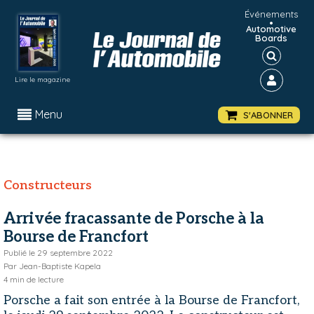
Événements
•
Automotive
Boards
Lire le magazine
Menu
S'ABONNER
Constructeurs
Arrivée fracassante de Porsche à la
Bourse de Francfort
Publié le
29 septembre 2022
Par
Jean-Baptiste Kapela
4
min de lecture
Porsche a fait son entrée à la Bourse de Francfort,