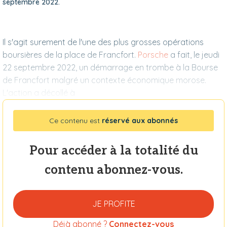
septembre 2022.
Il s'agit surement de l'une des plus grosses opérations
boursières de la place de Francfort.
Porsche
a fait, le jeudi
22 septembre 2022, un démarrage en trombe à la Bourse
de Francfort malgré un contexte économique morose.
L'action a décollé à
Ce contenu est
réservé aux abonnés
Pour accéder à la totalité du
contenu abonnez-vous.
JE PROFITE
Déjà abonné ?
Connectez-vous