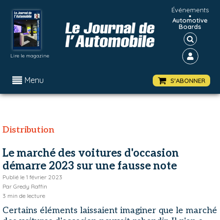
Événements
•
Automotive
Boards
Lire le magazine
Menu
S'ABONNER
Distribution
Le marché des voitures d'occasion
démarre 2023 sur une fausse note
Publié le
1 février 2023
Par
Gredy Raffin
3
min de lecture
Certains éléments laissaient imaginer que le marché