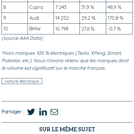
8
Cupra
7 243
31,9 %
48,9 %
9
Audi
14 252
29,2 %
170,8 %
10
BMW
16 798
27,6 %
-0,7 %
(source AAA Data)
*Hors marques 100 % électriques (Tesla, XPeng, Smart,
Polestar, etc.). Nous n'avons retenu que les marques dont
le volume est significatif sur le marché français.
voiture électrique
Partager :
SUR LE MÊME SUJET