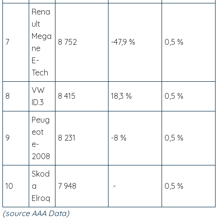
Rena
ult
Mega
7
8 752
-47,9 %
0,5 %
ne
E-
Tech
VW
8
8 415
18,3 %
0,5 %
ID.3
Peug
eot
9
8 231
-8 %
0,5 %
e-
2008
Skod
10
a
7 948
-
0,5 %
Elroq
(source AAA Data)