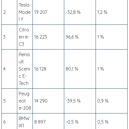
Tesla
2
Mode
19 207
-32,8 %
1,2 %
l Y
Citro
3
en ë-
16 223
96,6 %
1 %
C3
Rena
ult
4
Sceni
16 128
80,1 %
1 %
c E-
Tech
Peug
5
eot
14 290
-39,5 %
0,9 %
e-208
BMW
6
8 897
-0,5 %
0,5 %
IX1