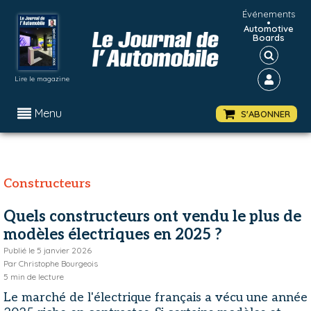
Événements
•
Automotive
Boards
Lire le magazine
Menu
S'ABONNER
Constructeurs
Quels constructeurs ont vendu le plus de
modèles électriques en 2025 ?
Publié le
5 janvier 2026
Par
Christophe Bourgeois
5
min de lecture
Le marché de l'électrique français a vécu une année