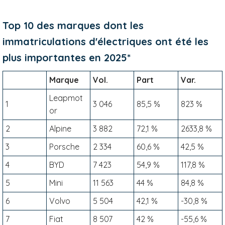
Top 10 des marques dont les
immatriculations d'électriques ont été les
plus importantes en 2025*
Marque
Vol.
Part
Var.
Leapmot
1
3 046
85,5 %
823 %
or
2
Alpine
3 882
72,1 %
2633,8 %
3
Porsche
2 334
60,6 %
42,5 %
4
BYD
7 423
54,9 %
117,8 %
5
Mini
11 563
44 %
84,8 %
6
Volvo
5 504
42,1 %
-30,8 %
7
Fiat
8 507
42 %
-55,6 %