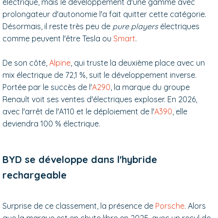
électrique, mais le développement d'une gamme avec
prolongateur d'autonomie l'a fait quitter cette catégorie.
Désormais, il reste très peu de
pure players
électriques
comme peuvent l'être Tesla ou
Smart
.
De son côté,
Alpine
, qui truste la deuxième place avec un
mix électrique de 72,1 %, suit le développement inverse.
Portée par le succès de l'
A290
, la marque du groupe
Renault voit ses ventes d'électriques exploser. En 2026,
avec l'arrêt de l'A110 et le déploiement de l'
A390
, elle
deviendra 100 % électrique.
BYD se développe dans l'hybride
rechargeable
Surprise de ce classement, la présence de
Porsche
. Alors
que la marque est en chute libre en 2025, avec un recul de