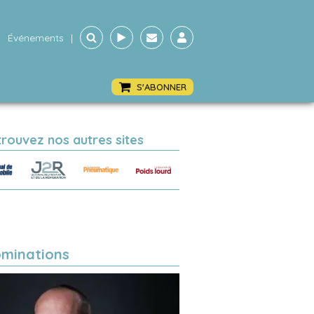
Événements
|
S'ABONNER
trouvez nos autres sites
minations