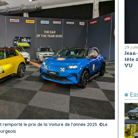
29 juil
Jean
tête
VU
■ Es
nt remporté le prix de la Voiture de l'année 2025. ©Le
ourgeois