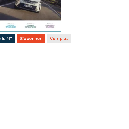
e le N°
S'abonner
Voir plus