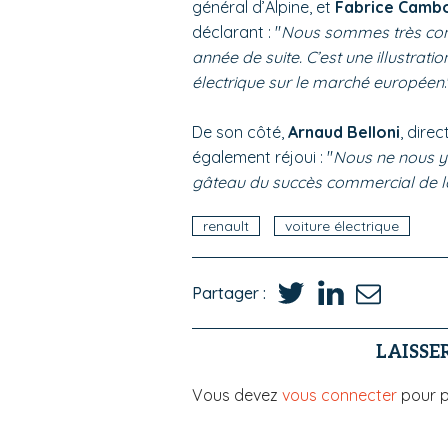
général d’Alpine, et
Fabrice Cambo
déclarant : "
Nous sommes très cont
année de suite. C’est une illustrat
électrique sur le marché européen
De son côté,
Arnaud Belloni
, dire
également réjoui : "
Nous ne nous y 
gâteau du succès commercial de la
renault
voiture électrique
Partager :
LAISSE
Vous devez
vous connecter
pour p