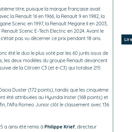
huitième titre, puisque la marque française avait
c la Renault 16 en 1966, la Renault 9 en 1982, la
Megane Scenic en 1997, la Renault Megane II en 2003,
le Renault Scenic E-Tech Electric en 2024. Avant le
 s'était pas vu décerner ce prix pendant 18 ans.
Lir
nc été le duo le plus voté par les 60 jurés issus de
ts, les deux modèles du groupe Renault devancent
suivie de la Citroën C3 (et ë-C3) qui totalise 215
Dacia Duster (172 points), tandis que les cinquième
nt été attribuées au Hyundai Inster (168 points) et
in, l'Alfa Romeo Junior clôt le classement avec 136
25 a ainsi été remis à
Philippe Krief
, directeur