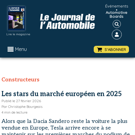
Événements
•
Automotive
Boards
Lire le magazine
Menu
S'ABONNER
Constructeurs
Les stars du marché européen en 2025
Publié le
27 février 2026
Par
Christophe Bourgeois
4
min de lecture
Alors que la Dacia Sandero reste la voiture la plus
vendue en Europe, Tesla arrive encore à se
maintenir sur les premières marches du podium de