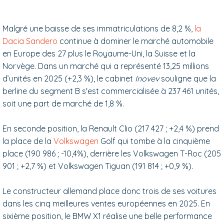
Malgré une baisse de ses immatriculations de 8,2 %,
la
Dacia Sandero
continue à dominer le marché automobile
en Europe des 27 plus le Royaume-Uni, la Suisse et la
Norvège. Dans un marché
qui a représenté 13,25 millions
d’unités en 2025 (+2,3 %), le cabinet
Inovev
souligne que la
berline du segment B s'est commercialisée à
237 461 unités,
soit une part de marché de 1,8 %.
En seconde position, la Renault Clio (217 427 ; +2,4 %)
prend
la place de la
Volkswagen
Golf qui tombe à la cinquième
place (190 986 ; -10,4%), derrière les Volkswagen T-Roc (205
901 ; +2,7 %) et Volkswagen Tiguan (191 814 ; +0,9 %).
Le constructeur allemand place donc trois de ses voitures
dans
les cinq meilleures ventes européennes en 2025
. En
sixième position, le BMW X1 réalise une belle performance