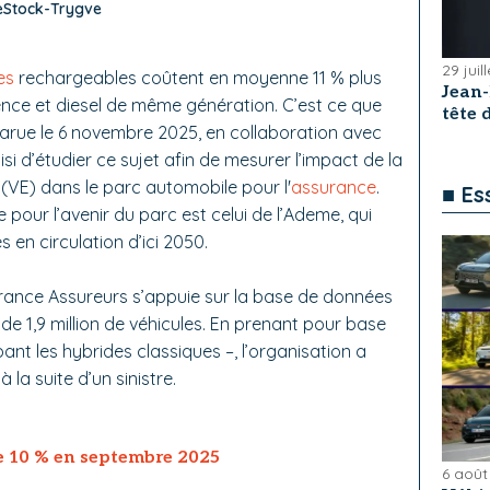
beStock-Trygve
29 juil
es
rechargeables coûtent en moyenne 11 % plus
Jean
ence et diesel de même génération. C’est ce que
tête
arue le 6 novembre 2025, en collaboration avec
si d’étudier ce sujet afin de mesurer l’impact de la
 (VE) dans le parc automobile pour l'
assurance
.
■ Es
e pour l’avenir du parc est celui de l’Ademe, qui
s en circulation d’ici 2050.
France Assureurs s’appuie sur la base de données
 de 1,9 million de véhicules. En prenant pour base
ant les hybrides classiques
–
, l’organisation a
la suite d’un sinistre.
e 10 % en septembre 2025
6 août