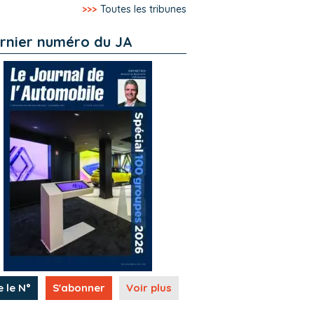
>>>
Toutes les tribunes
rnier numéro du JA
e le N°
S'abonner
Voir plus