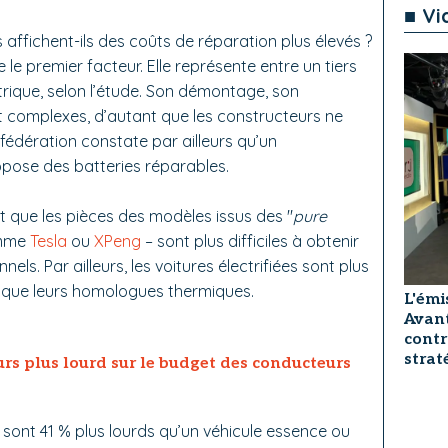
■ Vi
s affichent-ils des coûts de réparation plus élevés ?
 le premier facteur. Elle représente entre un tiers
ctrique, selon l’étude. Son démontage, son
t complexes, d’autant que les constructeurs ne
 fédération constate par ailleurs qu’un
pose des batteries réparables.
 que les pièces des modèles issus des "
pure
omme
Tesla
ou
XPeng
– sont plus difficiles à obtenir
els. Par ailleurs, les voitures électrifiées sont plus
 que leurs homologues thermiques.
L'émi
Avant
contr
strat
urs plus lourd sur le budget des conducteurs
sont 41 % plus lourds qu’un véhicule essence ou