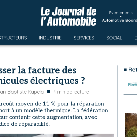
Événements
•
Automotive Boar
STRUCTEURS
INDUSTRIE
SERVICES
SOCIAL
ser la facture des
■ Re
icules électriques ?
■
an-Baptiste Kapela
4
min de lecture
urcoût moyen de 11 % pour la réparation
pport à un modèle thermique. La fédération
pour contenir cette augmentation, avec
ice de réparabilité.