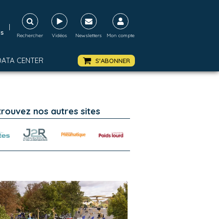
|
ds
Rechercher
Vidéos
Newsletters
Mon compte
DATA CENTER
S'ABONNER
trouvez nos autres sites