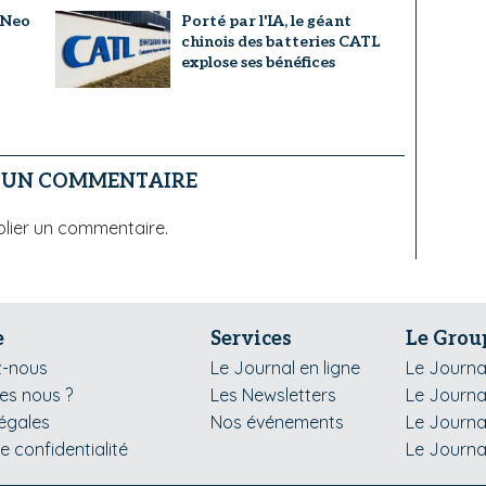
 Neo
Porté par l'IA, le géant
chinois des batteries CATL
explose ses bénéfices
R UN COMMENTAIRE
lier un commentaire.
e
Services
Le Grou
z-nous
Le Journal en ligne
Le Journa
s nous ?
Les Newsletters
Le Journa
légales
Nos événements
Le Journa
de confidentialité
Le Journa