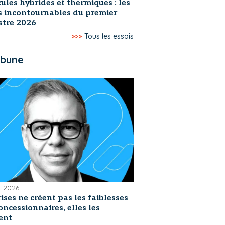
ules hybrides et thermiques : les
s incontournables du premier
stre 2026
>>>
Tous les essais
ibune
et 2026
rises ne créent pas les faiblesses
oncessionnaires, elles les
ent