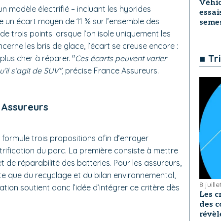
Véhic
un modèle électrifié – incluant les hybrides
essai
e un écart moyen de 11 % sur l’ensemble des
seme
de trois points lorsque l’on isole uniquement les
erne les bris de glace, l’écart se creuse encore :
■ Tr
plus cher à réparer. "
Ces écarts peuvent varier
il s’agit de SUV"
, précise France Assureurs.
 Assureurs
formule trois propositions afin d’enrayer
ctrification du parc. La première consiste à mettre
t de réparabilité des batteries. Pour les assureurs,
ite que du recyclage et du bilan environnemental,
8 juill
ation soutient donc l’idée d’intégrer ce critère dès
Les c
des c
révèl