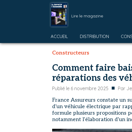
Lire le magazine
ACCUEIL
DISTRIBUTION
CON
Constructeurs
Comment faire bais
réparations des véh
■
Publié le
6 novembre 2025
Par
Je
France Assureurs constate un s
d'un véhicule électrique par ra
formule plusieurs propositions 
notamment l'élaboration d'un ind