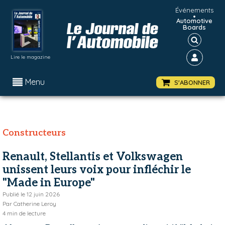
Événements
•
Automotive
Boards
Lire le magazine
Menu
S'ABONNER
Constructeurs
Renault, Stellantis et Volkswagen
unissent leurs voix pour infléchir le
"Made in Europe"
Publié le
12 juin 2026
Par
Catherine Leroy
4
min de lecture