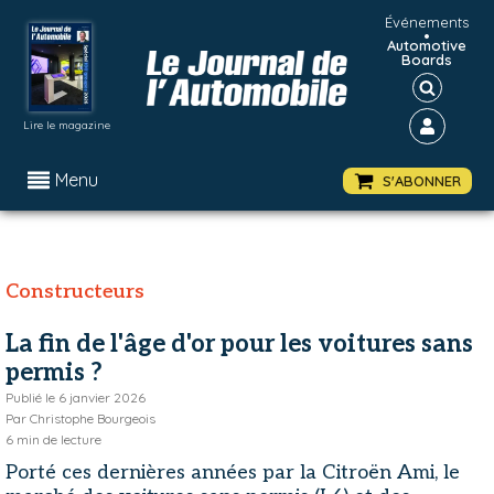
Événements
•
Automotive
Boards
Lire le magazine
Menu
S'ABONNER
Constructeurs
La fin de l'âge d'or pour les voitures sans
permis ?
Publié le
6 janvier 2026
Par
Christophe Bourgeois
6
min de lecture
Porté ces dernières années par la Citroën Ami, le