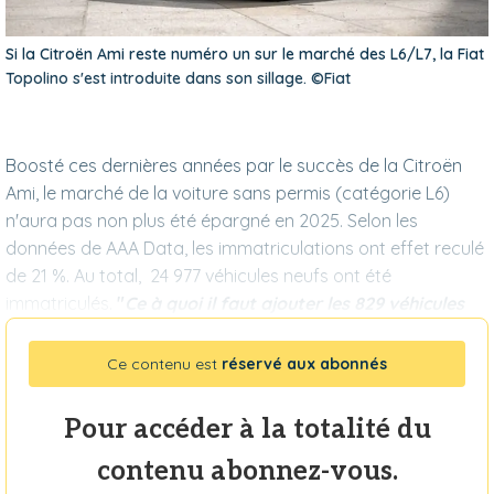
Si la Citroën Ami reste numéro un sur le marché des L6/L7, la Fiat
Topolino s'est introduite dans son sillage. ©Fiat
Boosté ces dernières années par le succès de la Citroën
Ami, le marché de la voiture sans permis (catégorie L6)
n'aura pas non plus été épargné en 2025. Selon les
données de AAA Data, les immatriculations ont effet reculé
de 21 %. Au total, 24 977 véhicules neufs ont été
immatriculés.
"
Ce à quoi il faut ajouter les 829 véhicules
Ce contenu est
réservé aux abonnés
Pour accéder à la totalité du
contenu abonnez-vous.