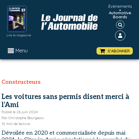
Événements
•
Automotive
Boards
Lire le magazine
Menu
S'ABONNER
Constructeurs
Les voitures sans permis disent merci à
l’Ami
Publié le
26 juin 2024
Par
Christophe Bourgeois
10
min de lecture
Dévoilée en 2020 et commercialisée depuis mai