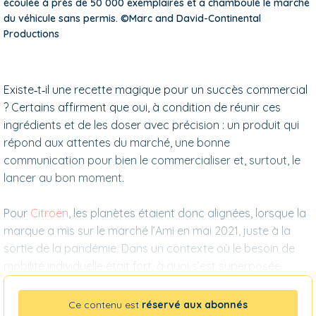
écoulée à près de 50 000 exemplaires et a chamboulé le marché
du véhicule sans permis. ©Marc and David-Continental
Productions
Existe‑t‑il une recette ma­gique pour un succès com­mercial
? Certains affir­ment que oui, à condition de réunir ces
ingrédients et de les doser avec précision : un produit qui
répond aux attentes du marché, une bonne
communication pour bien le commercialiser et, surtout, le
lancer au bon moment.
Pour
Citroën
, les pla­nètes étaient donc alignées, lorsque la
marque a mis sur le marché l’Ami en mai 2021, juste à la
sortie de la pandémie. Dans un contexte où le besoin de
mobilité individuelle était fort, à quoi s’est superposée
Ce contenu est
réservé aux abonnés