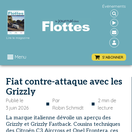
Événements
Lire le magazine
Menu
S'ABONNER
Fiat contre-attaque avec les
Grizzly
Publié le
Par
2
min de
■
■
3 juin 2026
Robin Schmidt
lecture
La marque italienne dévoile un aperçu des
Grizzly et Grizzly Fastback. Cousins techniques
des Citroën C3 Aircross et Opel Frontera, ces