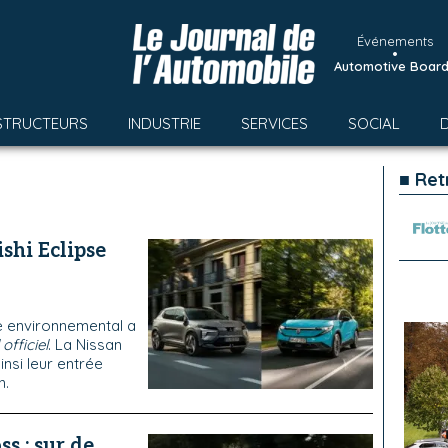
Événements
•
Automotive Boar
STRUCTEURS
INDUSTRIE
SERVICES
SOCIAL
■ Ret
shi Eclipse
re environnemental a
officiel
. La Nissan
insi leur entrée
n.
ss : sur de