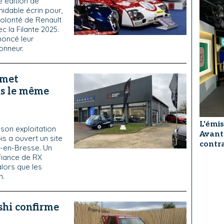
e édition de
dable écrin pour,
 volonté de Renault
c la Filante 2025.
noncé leur
onneur.
 met
us le même
L'émis
son exploitation
Avant
is a ouvert un site
contra
g-en-Bresse. Un
fiance de RX
lors que les
n.
shi confirme