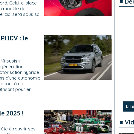
■ De
rd. Celui-ci place
un modèle de
ercialisera sous sa
 PHEV : le
itsubishi,
 génération.
otorisation hybride
is d’une autonomie
le tout à un
uffisant pour en
Lire
e 2025 !
■ Vi
rête à rouvrir ses