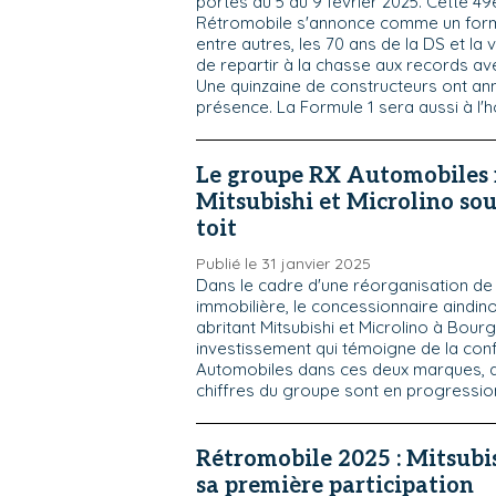
portes du 5 au 9 février 2025. Cette 49
Rétromobile s'annonce comme un formi
entre autres, les 70 ans de la DS et la
de repartir à la chasse aux records ave
Une quinzaine de constructeurs ont an
présence. La Formule 1 sera aussi à l'h
Le groupe RX Automobiles
Mitsubishi et Microlino so
toit
Publié le 31 janvier 2025
Dans le cadre d'une réorganisation de 
immobilière, le concessionnaire aindino
abritant Mitsubishi et Microlino à Bour
investissement qui témoigne de la con
Automobiles dans ces deux marques, a
chiffres du groupe sont en progressio
Rétromobile 2025 : Mitsubi
sa première participation