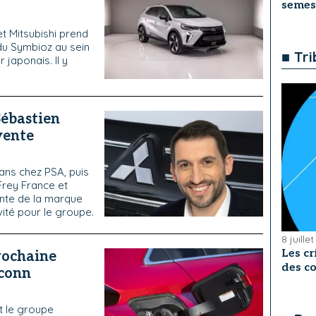
semes
et Mitsubishi prend
 du Symbioz au sein
■ Tr
japonais. Il y
ébastien
vente
ans chez PSA, puis
 Frey France et
vente de la marque
vité pour le groupe.
8 juille
Les cr
rochaine
des co
xconn
t le groupe