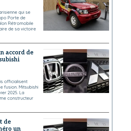
risienne qui se
Expo Porte de
salon Rétromobile
ire de sa victoire
n accord de
subishi
 officialisent
e fusion. Mitsubishi
vier 2025. La
ième constructeur
t de
méro un