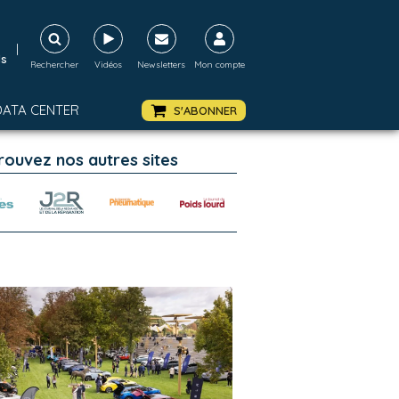
|
ds
Rechercher
Vidéos
Newsletters
Mon compte
DATA CENTER
S'ABONNER
rouvez nos autres sites