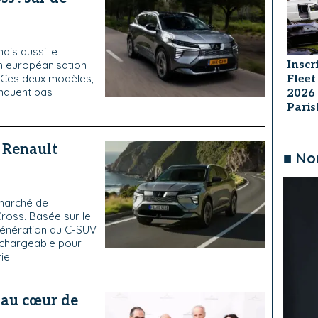
ais aussi le
Inscr
on européanisation
. Ces deux modèles,
Fleet
anquent pas
2026
Pari
e Renault
■ No
 marché de
Cross. Basée sur le
génération du C-SUV
echargeable pour
ie.
 au cœur de