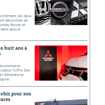
ochement, les deux
ent désormais de
Honda, Nissan et
ient ainsi le
e huit ans à
s
essionnaires
ialiser l'offre Zen
et d'étendre la
xagone.
tobiz pour son
tures