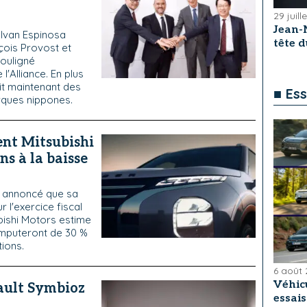
29 juill
Jean-
 Ivan Espinosa
tête 
çois Provost et
ouligné
l'Alliance. En plus
it maintenant des
■ Ess
rques nippones.
ent Mitsubishi
ns à la baisse
a annoncé que sa
 l'exercice fiscal
ubishi Motors estime
amputeront de 30 %
tions.
6 août
Véhicu
nault Symbioz
essai