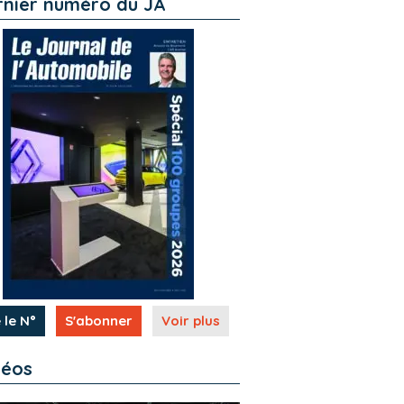
rnier numéro du JA
 le N°
S'abonner
Voir plus
déos