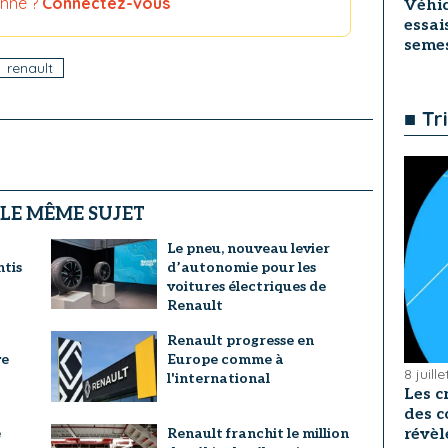
nné ?
Connectez-vous
Véhic
essai
seme
renault
■ Tr
 LE MÊME SUJET
Le pneu, nouveau levier
ntis
d’autonomie pour les
voitures électriques de
Renault
Renault progresse en
ve
Europe comme à
8 juill
l'international
Les c
des c
révèl
e
Renault franchit le million