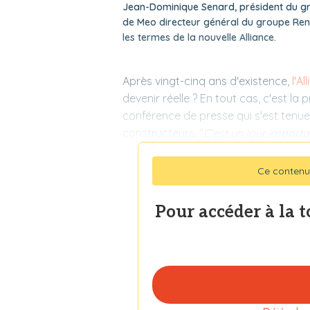
Jean-Dominique Senard, président du gr
de Meo directeur général du groupe Rena
les termes de la nouvelle Alliance.
Après vingt-cinq ans d'existence,
l'A
devenir réelle ? En tout cas, c'est la 
conférence de presse qui s'est tenue
constructeurs. "
C'est un jour importa
Ce contenu
Pour accéder à la 