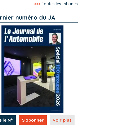
>>>
Toutes les tribunes
rnier numéro du JA
e le N°
S'abonner
Voir plus