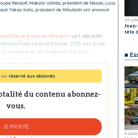
oupe Renault, Makoto Uchida, président de Nissan, Luca
ult Takao Kato, président de Mitsubishi ont annoncé
29 juil
Jean
tête
lliance Renault-Nissan-Mitsubishi
va-t-elle enfin
promesse faite ce lundi 6 février 2023, lors d'une
 à Londres avec les dirigeants des trois
■ Es
nt. Après vingt
 est
réservé aux abonnés
totalité du contenu abonnez-
vous.
JE PROFITE
6 août