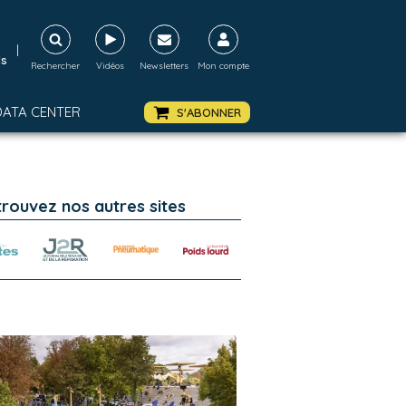
|
ds
Rechercher
Vidéos
Newsletters
Mon compte
DATA CENTER
S'ABONNER
trouvez nos autres sites