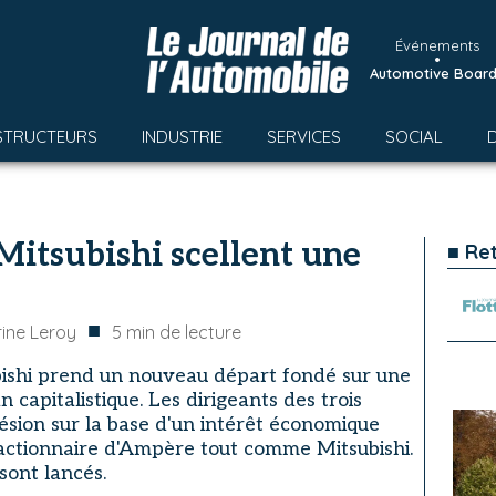
Événements
•
Automotive Boar
STRUCTEURS
INDUSTRIE
SERVICES
SOCIAL
Mitsubishi scellent une
■ Re
■
ine Leroy
5
min de lecture
bishi prend un nouveau départ fondé sur une
an capitalistique. Les dirigeants des trois
ésion sur la base d'un intérêt économique
actionnaire d'Ampère tout comme Mitsubishi.
sont lancés.