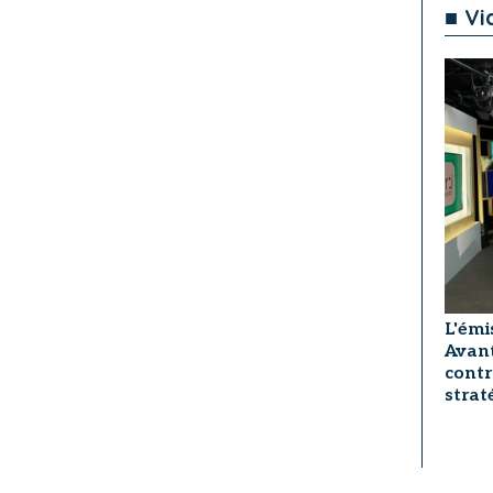
■ Vi
L'émi
Avant
contr
strat