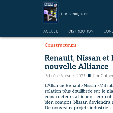
Lire le magazine
ACCUEIL
DISTRIBUTION
CON
Constructeurs
Renault, Nissan et 
nouvelle Alliance
■
Publié le
6 février 2023
Par
Cather
L'Alliance Renault-Nissan-Mitsu
relation plus équilibrée sur le pl
constructeurs affichent leur coh
bien compris. Nissan deviendra 
De nouveaux projets industriels 