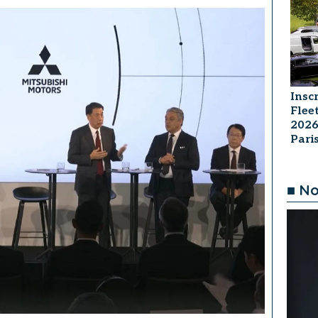
Insc
Flee
2026
Par
■ No