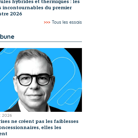
ules hybrides et thermiques : les
s incontournables du premier
stre 2026
>>>
Tous les essais
ibune
et 2026
rises ne créent pas les faiblesses
oncessionnaires, elles les
ent