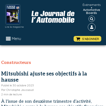
Événements
•
Automotive
Boards
Lire le magazine
Menu
S'ABONNER
Constructeurs
Mitsubishi ajuste ses objectifs à la
hausse
Publié le
30 octobre 2023
Par
Christophe Jaussaud
2
min de lecture
À l’issue de son deuxième trimestre d'activité,