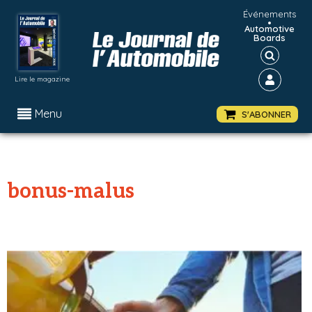
Événements
•
Automotive
Boards
Lire le magazine
Menu
S'ABONNER
bonus-malus