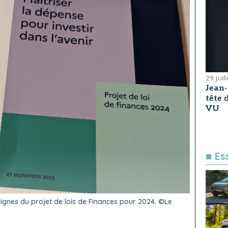
29 juil
Jean
tête
VU
■ Es
gnes du projet de lois de Finances pour 2024. ©Le