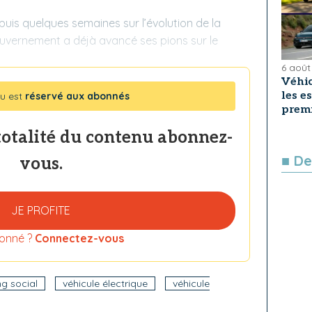
puis quelques semaines sur l’évolution de la
ouvernement a déjà avancé ses pions sur le
6 août
Véhic
les e
u est
réservé aux abonnés
premi
totalité du contenu abonnez-
■ De
vous.
JE PROFITE
onné ?
Connectez-vous
ng social
véhicule électrique
véhicule