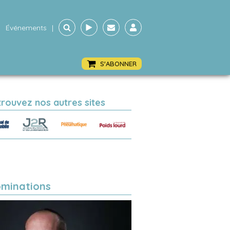
Événements
|
S'ABONNER
trouvez nos autres sites
minations