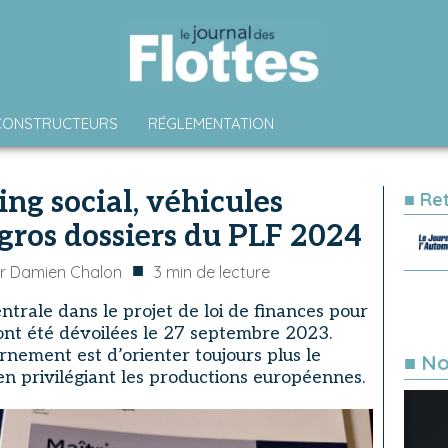
CONSTRUCTEURS
RÉGLEMENTATION
ng social, véhicules
■ Re
 gros dossiers du PLF 2024
■
ar
Damien Chalon
3
min de lecture
ntrale dans le projet de loi de finances pour
ont été dévoilées le 27 septembre 2023.
rnement est d’orienter toujours plus le
■ No
 en privilégiant les productions européennes.