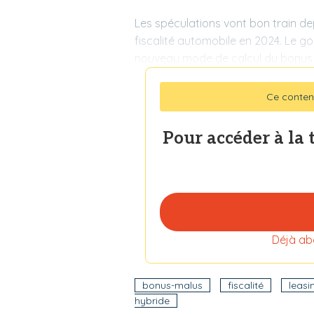
Les spéculations vont bon train de
fiscalité automobile en 2024. Le g
nouveau mode de calcul du bonus
Ce conten
Pour accéder à la 
Déjà ab
bonus-malus
fiscalité
leasi
hybride