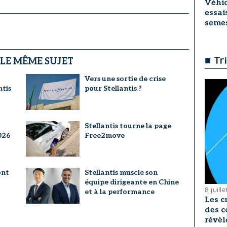
Véhic
essai
seme
■ Tr
 LE MÊME SUJET
Vers une sortie de crise
ntis
pour Stellantis ?
Stellantis tourne la page
026
Free2move
ont
Stellantis muscle son
équipe dirigeante en Chine
8 juill
et à la performance
Les c
des c
révèl