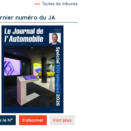
>>>
Toutes les tribunes
rnier numéro du JA
e le N°
S'abonner
Voir plus