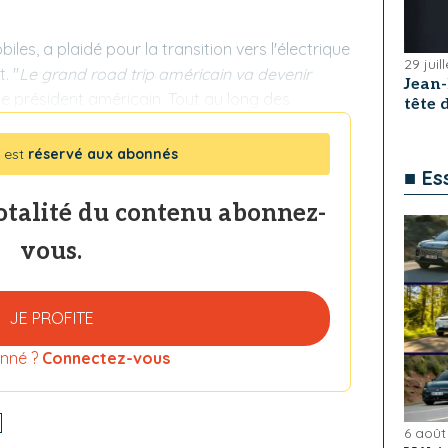
es, a plaidé pour la transition vers l'électrique
29 juil
. "
Le grand road trip américain va devenir
Jean
 le président américain. Tout au long des
tête
 est
réservé aux abonnés
■ Es
totalité du contenu abonnez-
vous.
JE PROFITE
nné ?
Connectez-vous
6 août