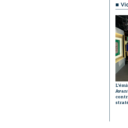
■ Vi
L'émi
Avant
contr
strat