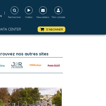
|
ds
Rechercher
Vidéos
Newsletters
Mon compte
DATA CENTER
S'ABONNER
trouvez nos autres sites