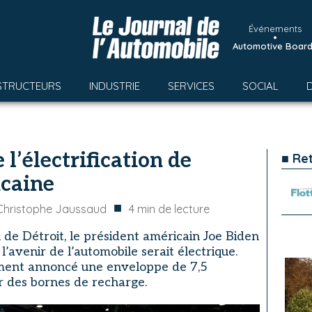
Événements
•
Automotive Boar
STRUCTEURS
INDUSTRIE
SERVICES
SOCIAL
 l’électrification de
■ Re
icaine
■
Christophe Jaussaud
4
min de lecture
n de Détroit, le président américain Joe Biden
’avenir de l’automobile serait électrique.
ment annoncé une enveloppe de 7,5
er des bornes de recharge.