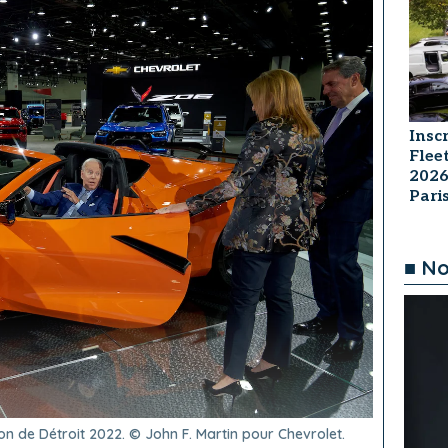
Insc
Flee
2026
Par
■ No
lon de Détroit 2022. © John F. Martin pour Chevrolet.