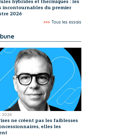
ules hybrides et thermiques : les
s incontournables du premier
stre 2026
>>>
Tous les essais
ibune
et 2026
rises ne créent pas les faiblesses
oncessionnaires, elles les
ent