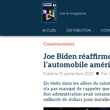
Lire le magazine
ACCUEIL
DISTRIBUTION
CON
Constructeurs
Joe Biden réaffirme
l’automobile amér
■
Publié le
15 septembre 2022
Par
En visite dans les allées du salo
n’a pas manqué de rappeler que l
Son administration avait notam
milliards de dollars pour install