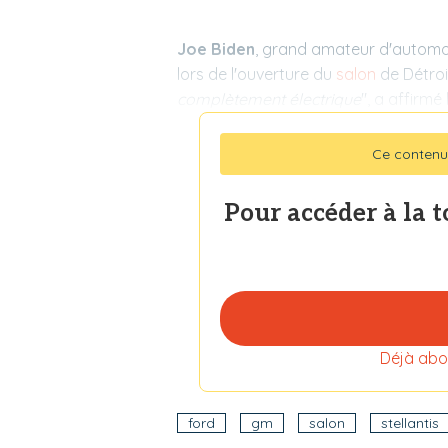
Joe Biden
, grand amateur d'automobil
lors de l'ouverture du
salon
de Détroit
complètement électrique
", a affirmé
Ce contenu
Pour accéder à la 
Déjà abo
ford
gm
salon
stellantis