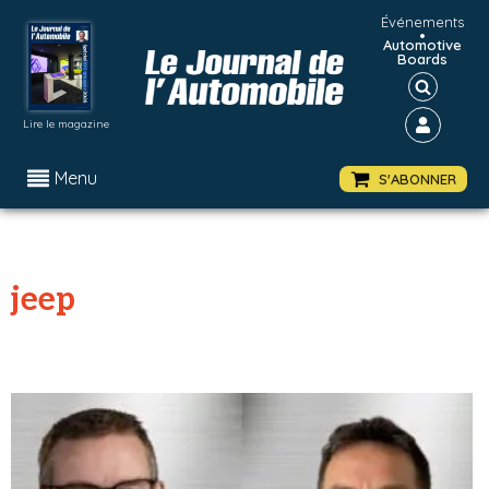
Événements
•
Automotive
Boards
Lire le magazine
Menu
S'ABONNER
jeep