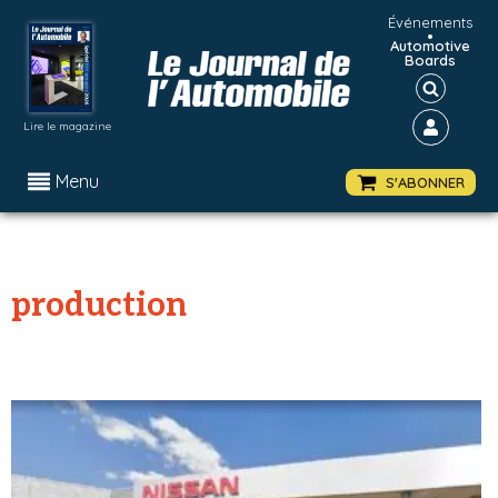
Événements
•
Automotive
Boards
Lire le magazine
Menu
S'ABONNER
production