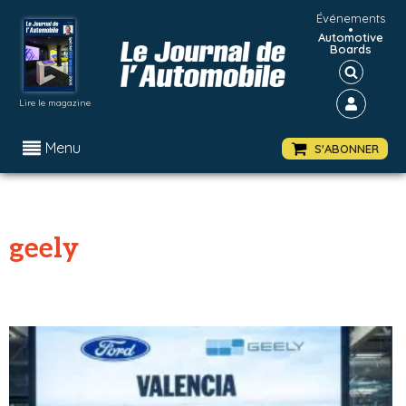
Événements
•
Automotive
Boards
Lire le magazine
Menu
S'ABONNER
geely