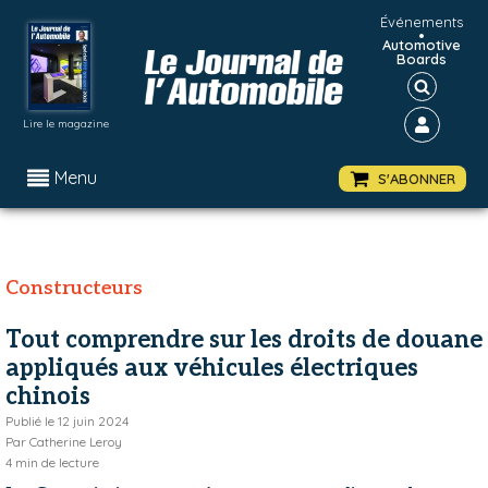
Événements
•
Automotive
Boards
Lire le magazine
Menu
S'ABONNER
Constructeurs
Tout comprendre sur les droits de douane
appliqués aux véhicules électriques
chinois
Publié le
12 juin 2024
Par
Catherine Leroy
4
min de lecture