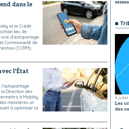
semes
tend dans le
■ Tr
ity et le Crédit
ochain lieu de
rvice d’autopartage
ar la Communauté de
nestois (CCRM),
vec l'État
s l’autopartage
 la Direction des
permettra à Mobility
8 juille
des ministères un
Les cr
isant à optimiser la
des co