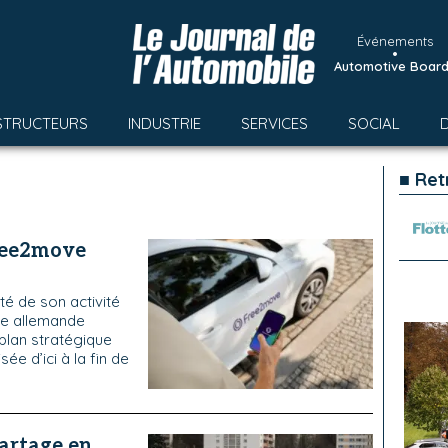
Événements
•
Automotive Boar
STRUCTEURS
INDUSTRIE
SERVICES
SOCIAL
■ Ret
Free2move
ité de son activité
se allemande
 plan stratégique
ée d’ici à la fin de
partage en