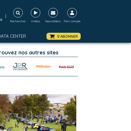
|
ds
Rechercher
Vidéos
Newsletters
Mon compte
DATA CENTER
S'ABONNER
rouvez nos autres sites