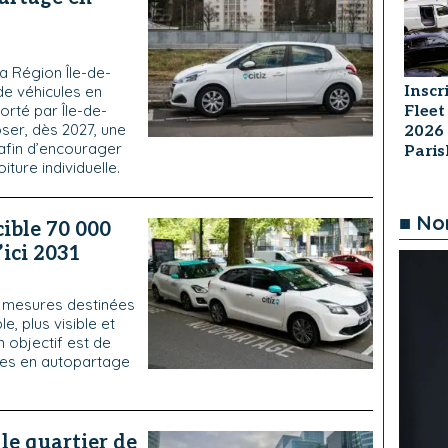
 la Région Île-de-
Inscr
de véhicules en
orté par Île-de-
Fleet
oser, dès 2027, une
2026
 afin d’encourager
Pari
iture individuelle.
■ No
ible 70 000
ici 2031
 mesures destinées
e, plus visible et
 objectif est de
ules en autopartage
 le quartier de