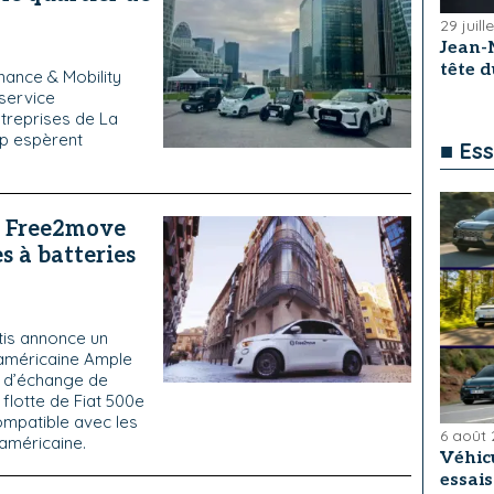
29 juill
Jean-
tête 
inance & Mobility
 service
ntreprises de La
up espèrent
■ Ess
, Free2move
s à batteries
ntis annonce un
 américaine Ample
e d’échange de
flotte de Fiat 500e
mpatible avec les
6 août
 américaine.
Véhicu
essai