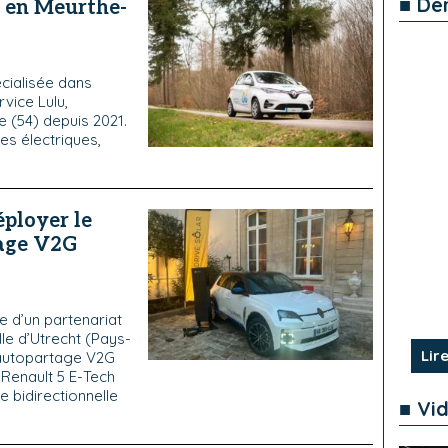
■ De
r en Meurthe-
écialisée dans
vice Lulu,
e (54) depuis 2021.
es électriques,
éployer le
tage V2G
e d’un partenariat
le d’Utrecht (Pays-
Lire
’autopartage V2G
 Renault 5 E-Tech
 bidirectionnelle
■ Vi