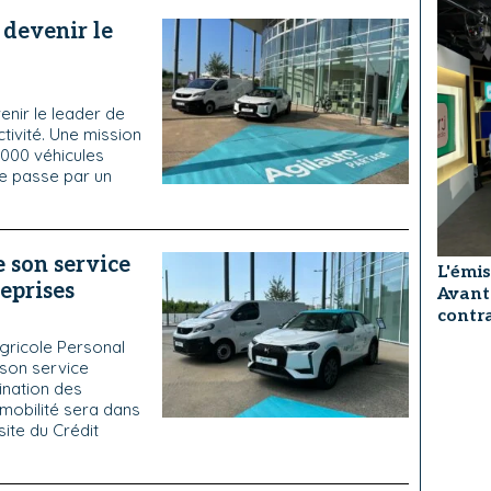
devenir le
enir le leader de
ctivité. Une mission
 000 véhicules
e passe par un
 son service
L'émis
eprises
Avant
contra
Agricole Personal
 son service
ination des
 mobilité sera dans
ite du Crédit