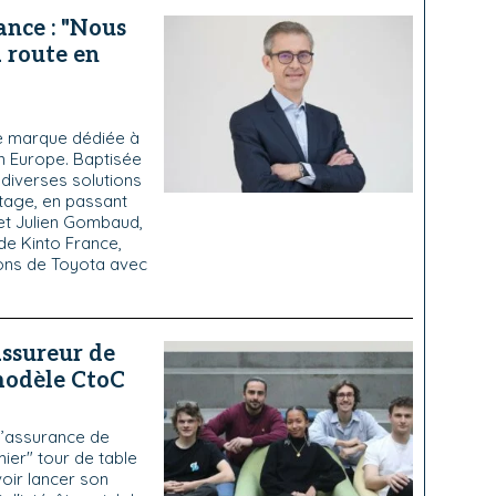
ance : "Nous
a route en
le marque dédiée à
en Europe. Baptisée
 diverses solutions
rtage, en passant
et Julien Gombaud,
de Kinto France,
ions de Toyota avec
assureur de
modèle CtoC
 l’assurance de
ier" tour de table
oir lancer son