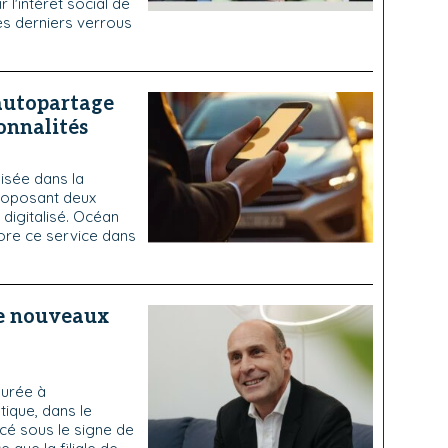
l'intérêt social de
es derniers verrous
'autopartage
onnalités
lisée dans la
proposant deux
x digitalisé. Océan
core ce service dans
de nouveaux
durée à
tique, dans le
cé sous le signe de