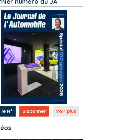
rnier numéro du JA
 le N°
S'abonner
Voir plus
déos