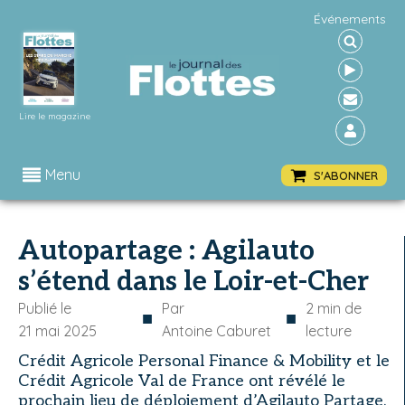
Événements
Lire le magazine
Menu
S'ABONNER
Autopartage : Agilauto
s’étend dans le Loir-et-Cher
Publié le
Par
2
min de
■
■
21 mai 2025
Antoine Caburet
lecture
Crédit Agricole Personal Finance & Mobility et le
Crédit Agricole Val de France ont révélé le
prochain lieu de déploiement d’Agilauto Partage.