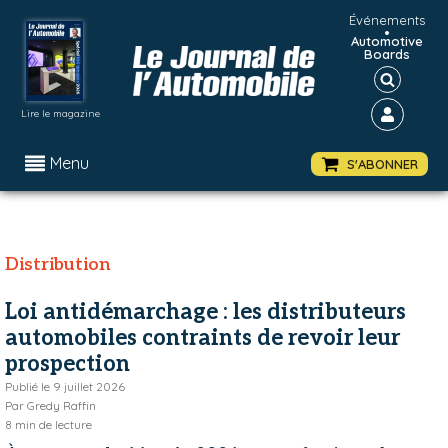
Événements
•
Automotive
Boards
Lire le magazine
Menu
S'ABONNER
Distribution
Loi antidémarchage : les distributeurs
automobiles contraints de revoir leur
prospection
Publié le
9 juillet 2026
Par
Gredy Raffin
8
min de lecture