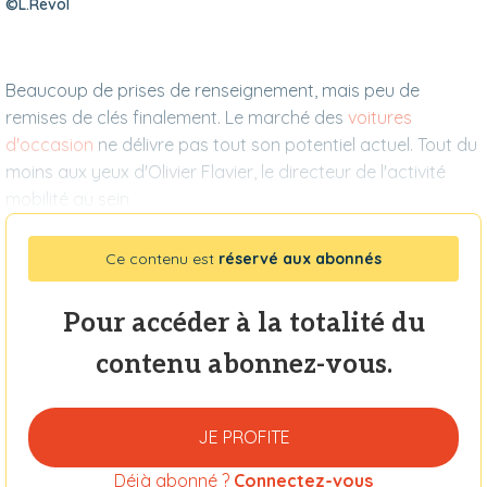
©L.Revol
Beaucoup de prises de renseignement, mais peu de
remises de clés finalement. Le marché des
voitures
d'occasion
ne délivre pas tout son potentiel actuel. Tout du
moins aux yeux d'Olivier Flavier, le directeur de l'activité
mobilité au sein
Ce contenu est
réservé aux abonnés
Pour accéder à la totalité du
contenu abonnez-vous.
JE PROFITE
Déjà abonné ?
Connectez-vous