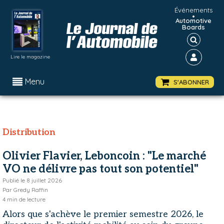
Événements
•
Automotive
Boards
Lire le magazine
Menu
S'ABONNER
Distribution
Olivier Flavier, Leboncoin : "Le marché
VO ne délivre pas tout son potentiel"
Publié le
8 juillet 2026
Par
Gredy Raffin
4
min de lecture
Alors que s'achève le premier semestre 2026, le