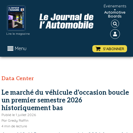
Événements
•
Automotive
Boards
Lire le magazine
Menu
S'ABONNER
Data Center
Le marché du véhicule d'occasion boucle
un premier semestre 2026
historiquement bas
Publié le
1 juillet 2026
Par
Gredy Raffin
4
min de lecture