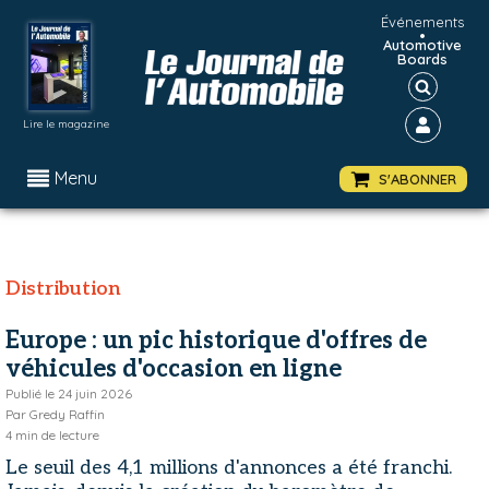
Événements
•
Automotive
Boards
Lire le magazine
Menu
S'ABONNER
Distribution
Europe : un pic historique d'offres de
véhicules d'occasion en ligne
Publié le
24 juin 2026
Par
Gredy Raffin
4
min de lecture
Le seuil des 4,1 millions d'annonces a été franchi.