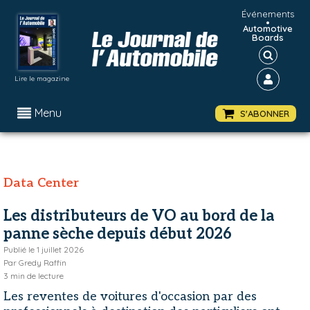
Événements
•
Automotive
Boards
Lire le magazine
Menu
S'ABONNER
Data Center
Les distributeurs de VO au bord de la
panne sèche depuis début 2026
Publié le
1 juillet 2026
Par
Gredy Raffin
3
min de lecture
Les reventes de voitures d'occasion par des