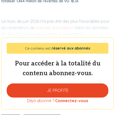
totaliser 1,464 million de reventes de VO. ©JA
Le mois de juin 2026 n'a pas été des plus favorables pour
les revendeurs de
voitures d'occasion
. Selon les données
de AAA Data, les transactions à destination
Ce contenu est
réservé aux abonnés
Pour accéder à la totalité du
contenu abonnez-vous.
JE PROFITE
Déjà abonné ?
Connectez-vous