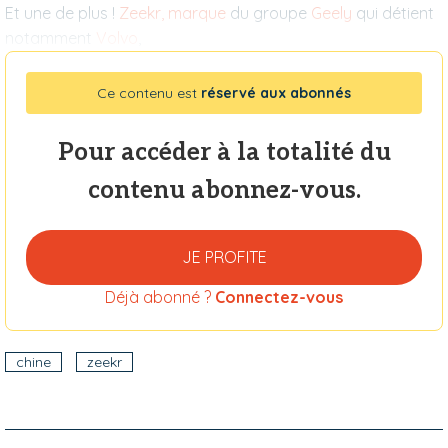
Et une de plus !
Zeekr, marque
du groupe
Geely
qui détient
notamment
Volvo
,
Ce contenu est
réservé aux abonnés
Pour accéder à la totalité du
contenu abonnez-vous.
JE PROFITE
Déjà abonné ?
Connectez-vous
chine
zeekr