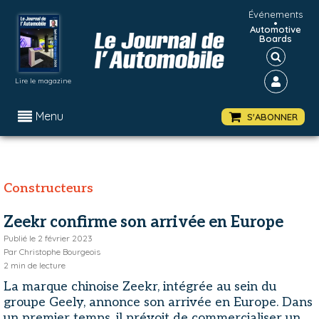
Événements
•
Automotive
Boards
Lire le magazine
Menu
S'ABONNER
Constructeurs
Zeekr confirme son arrivée en Europe
Publié le
2 février 2023
Par
Christophe Bourgeois
2
min de lecture
La marque chinoise Zeekr, intégrée au sein du
groupe Geely, annonce son arrivée en Europe. Dans
un premier temps, il prévoit de commercialiser un