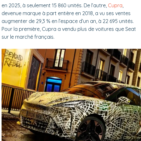
en 2025, à seulement 15 860 unités. De l’autre,
Cupra
,
devenue marque à part entière en 2018, a vu ses ventes
augmenter de 29,3 % en l’espace d’un an, à 22 695 unités.
Pour la première, Cupra a vendu plus de voitures que Seat
sur le marché français.