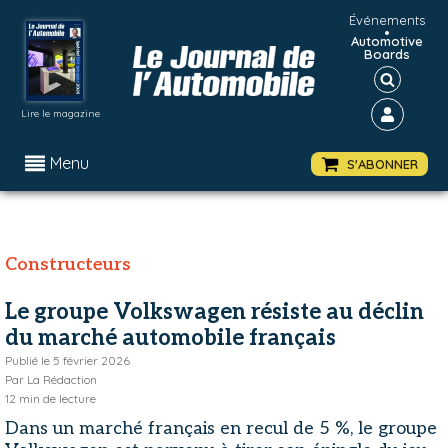
Événements
•
Automotive
Boards
Lire le magazine
Menu
S'ABONNER
Constructeurs
Le groupe Volkswagen résiste au déclin
du marché automobile français
Publié le
5 février 2026
Par
La Rédaction
12
min de lecture
Dans un marché français en recul de 5 %, le groupe