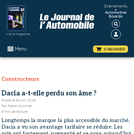
Événements
•
Automotive
Boards
Lire le magazine
Menu
S'ABONNER
Constructeurs
Dacia a-t-elle perdu son âme ?
Publié le
16 juin 2026
Par
Robin Schmidt
8
min de lecture
Longtemps la marque la plus accessible du marché,
Dacia a vu son avantage tarifaire se réduire. Les
prix ont fortement augmenté et se pose aujourd’hui