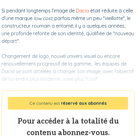
Si pendant longtemps l’image de
Dacia
était réduite à celle
d’une marque
low cost
, parfois même un peu "vieillotte", le
constructeur roumain a entamé, il y a quelques années,
une profonde refonte de son identité, qualifiée de "nouveau
départ".
Changement de logo, nouvel univers visuel ou encore
renouvellement progressif de la gamme… les équipes de
Dacia se sont attelées à changer son image, avec l’objectif
de la rendre plus moderne, voire plus "cool".
Ce contenu est
réservé aux abonnés
Pour accéder à la totalité du
contenu abonnez-vous.