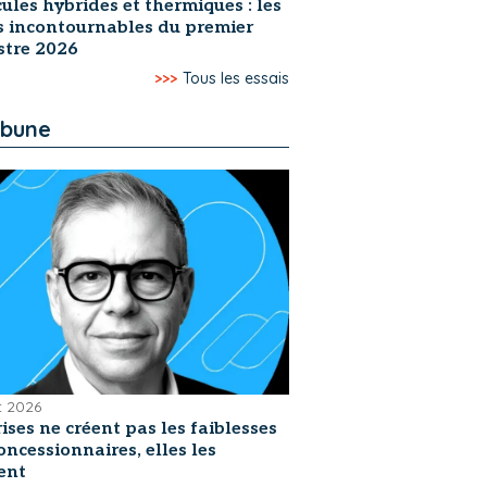
ules hybrides et thermiques : les
s incontournables du premier
stre 2026
>>>
Tous les essais
ibune
et 2026
rises ne créent pas les faiblesses
oncessionnaires, elles les
ent