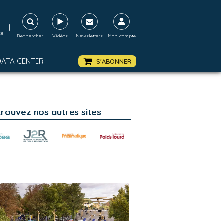
|
ds
Rechercher
Vidéos
Newsletters
Mon compte
DATA CENTER
S'ABONNER
trouvez nos autres sites