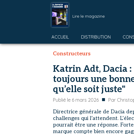
Lire le magazine
ACCUEIL
DISTRIBUTION
CON
Constructeurs
Katrin Adt, Dacia :
toujours une bonne
qu’elle soit juste"
■
Publié le
6 mars 2026
Par
Christ
Directrice générale de Dacia dep
challenges qui l’attendent. L’éle
pourrait être une réponse. Forte
marque compte bien encore gagne