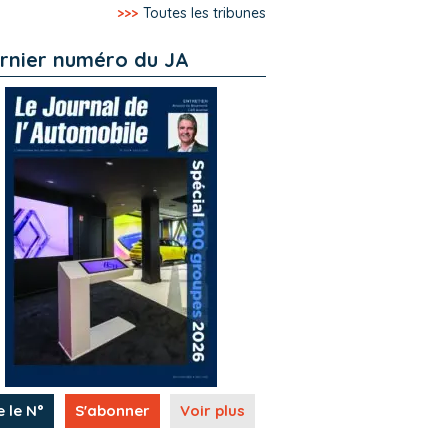
>>>
Toutes les tribunes
rnier numéro du JA
e le N°
S'abonner
Voir plus