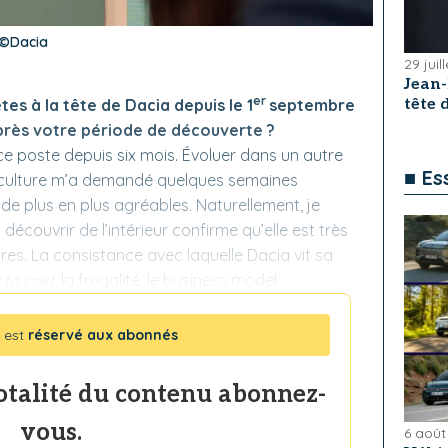
. ©Dacia
29 juil
Jean
er
tes à la tête de Dacia depuis le 1
septembre
tête
près votre période de découverte ?
ce poste depuis six mois. Évoluer dans un autre
■ Es
e culture m’a demandé quelques semaines
de plus en plus agréables. Naturellement, je
écouvrir de l’intérieur confirme qu’elle est très
tres. La consistance avec laquelle Dacia vit sa
 to cost
, la frugalité, le business model
 est
réservé aux abonnés
totalité du contenu abonnez-
vous.
6 août