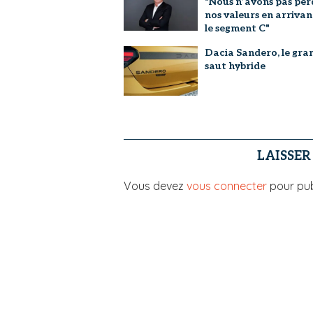
"Nous n’avons pas per
nos valeurs en arrivan
le segment C"
Dacia Sandero, le gra
saut hybride
LAISSE
Vous devez
vous connecter
pour pub