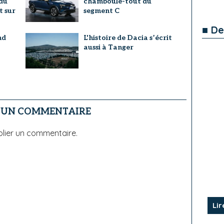
du
chamboule-tout du
t sur
segment C
■ De
nd
L'histoire de Dacia s’écrit
aussi à Tanger
R UN COMMENTAIRE
lier un commentaire.
Lir