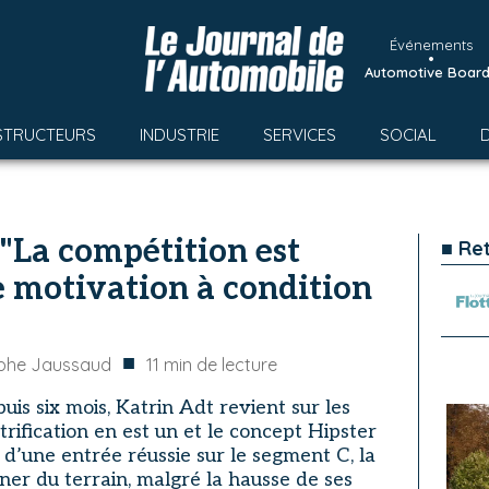
Événements
•
Automotive Boar
STRUCTEURS
INDUSTRIE
SERVICES
SOCIAL
 "La compétition est
■ Re
 motivation à condition
■
ophe Jaussaud
11
min de lecture
uis six mois, Katrin Adt revient sur les
ctrification en est un et le concept Hipster
 d’une entrée réussie sur le segment C, la
r du terrain, malgré la hausse de ses