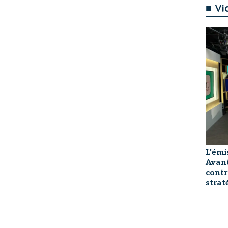
■ Vi
L'émi
Avant
contr
strat