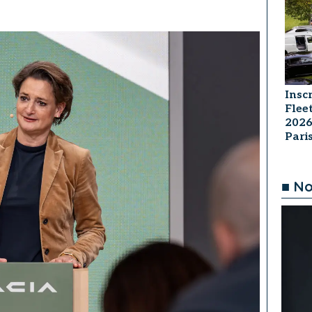
Insc
Flee
2026
Par
■ No