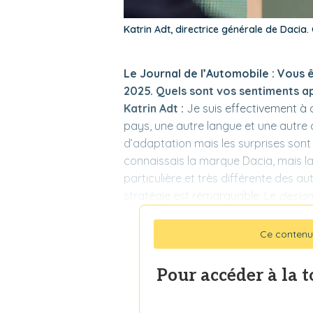
Katrin Adt, directrice générale de Dacia
Le Journal de l’Automobile : Vous ê
2025. Quels sont vos sentiments a
Katrin Adt :
Je suis effectivement à 
pays, une autre langue et une autr
d’adaptation mais les surprises sont 
connaissais la marque Dacia, mais la d
particulière et très différente des au
stratégie est remarquable. Le
design
Ce contenu
Pour accéder à la 