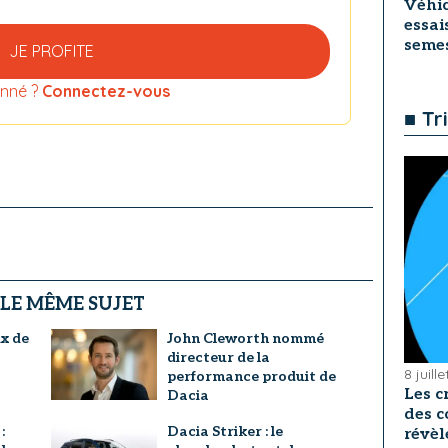
Véhic
essai
seme
JE PROFITE
nné ?
Connectez-vous
■ Tr
 LE MÊME SUJET
ix de
John Cleworth nommé
?
directeur de la
8 juill
performance produit de
Les c
Dacia
des c
:
Dacia Striker : le
révèl