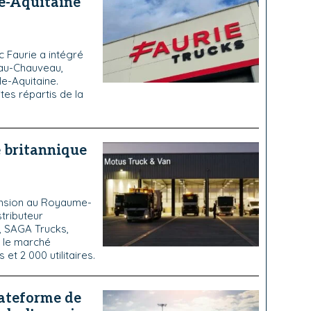
e-Aquitaine
c Faurie a intégré
eau-Chauveau,
e-Aquitaine.
es répartis de la
 britannique
ansion au Royaume-
tributeur
, SAGA Trucks,
r le marché
et 2 000 utilitaires.
lateforme de