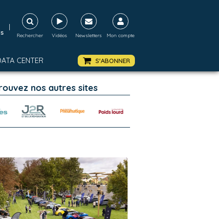
|
ds
Rechercher
Vidéos
Newsletters
Mon compte
DATA CENTER
S'ABONNER
rouvez nos autres sites