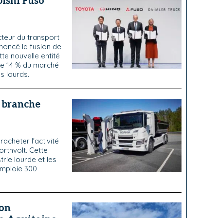
bishi Fuso
cteur du transport
nnoncé la fusion de
ette nouvelle entité
ue 14 % du marché
ds lourds.
 branche
acheter l'activité
orthvolt. Cette
trie lourde et les
emploie 300
son