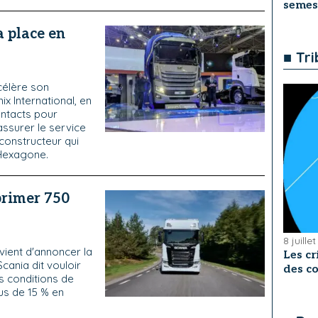
semes
a place en
■ Tr
élère son
ix International, en
ontacts pour
assurer le service
constructeur qui
’Hexagone.
primer 750
8 juille
vient d'annoncer la
Les cr
ania dit vouloir
des co
s conditions de
us de 15 % en