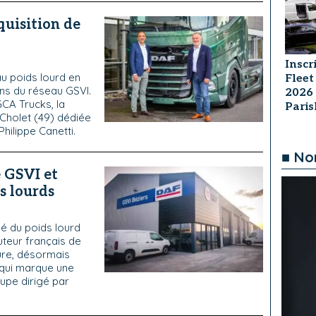
quisition de
Inscr
u poids lourd en
Fleet
ions du réseau GSVI.
2026
CA Trucks, la
Pari
 Cholet (49) dédiée
Philippe Canetti.
■ No
e GSVI et
s lourds
hé du poids lourd
uteur français de
ure, désormais
, qui marque une
upe dirigé par