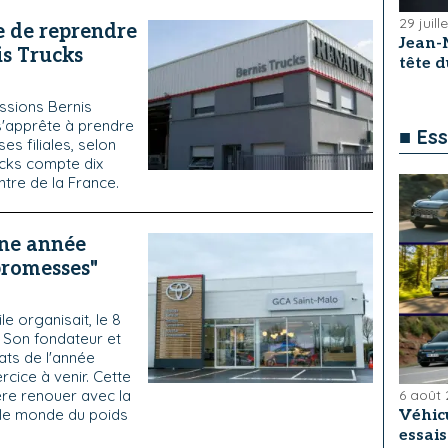
29 juill
e de reprendre
Jean-
is Trucks
tête 
ssions Bernis
s'apprête à prendre
■ Ess
es filiales, selon
ucks compte dix
tre de la France.
ne année
promesses"
e organisait, le 8
. Son fondateur et
tats de l'année
rcice à venir. Cette
re renouer avec la
6 août
 le monde du poids
Véhicu
essai