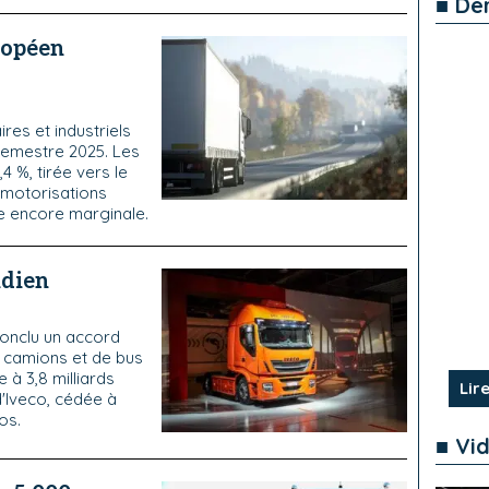
■ De
ropéen
ires et industriels
semestre 2025. Les
4 %, tirée vers le
s motorisations
te encore marginale.
ndien
conclu un accord
e camions et de bus
 à 3,8 milliards
Lire
d'Iveco, cédée à
os.
■ Vi