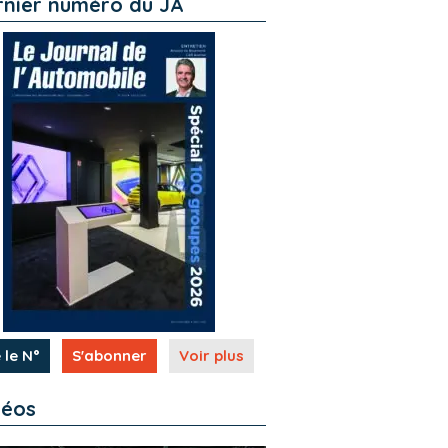
rnier numéro du JA
 le N°
S'abonner
Voir plus
déos