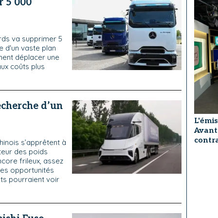
r 5 000
urds va supprimer 5
 d'un vaste plan
ment déplacer une
ux coûts plus
recherche d’un
L'émis
Avant
contra
chinois s’apprêtent à
teur des poids
core frileux, assez
 des opportunités
ts pourraient voir