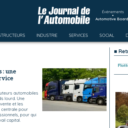
Événements
•
Automotive Boar
STRUCTEURS
INDUSTRIE
SERVICES
SOCIAL
■ Ret
 : une
rvice
buteurs automobiles
ds lourd. Une
vente et les
 centrale pour
ssionnels, pour qui
ail capital.