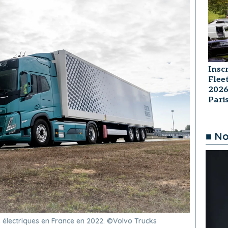
Insc
Flee
2026
Par
■ No
s électriques en France en 2022. ©Volvo Trucks