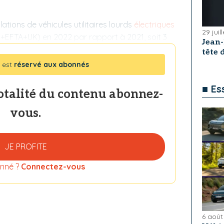
ations de véhicules utilitaires lourds
électriques
29 juil
E+EFTA+UK) en 2022 par rapport à 2021, soit 3
Jean
tête
 est
réservé aux abonnés
■ Es
totalité du contenu abonnez-
vous.
JE PROFITE
nné ?
Connectez-vous
6 août