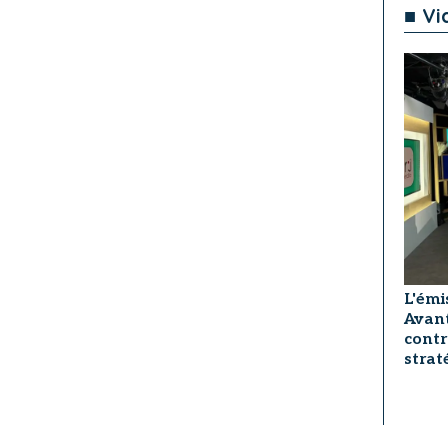
■ Vi
L'émi
Avant
contr
strat